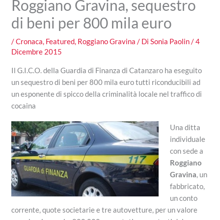
Roggiano Gravina, sequestro
di beni per 800 mila euro
/
Cronaca
,
Featured
,
Roggiano Gravina
/ Di
Sonia Paolin
/
4
Dicembre 2015
Il G.I.C.O. della Guardia di Finanza di Catanzaro ha eseguito
un sequestro di beni per 800 mila euro tutti riconducibili ad
un esponente di spicco della criminalità locale nel traffico di
cocaina
Una ditta
individuale
con sede a
Roggiano
Gravina
, un
fabbricato,
un conto
corrente, quote societarie e tre autovetture, per un valore