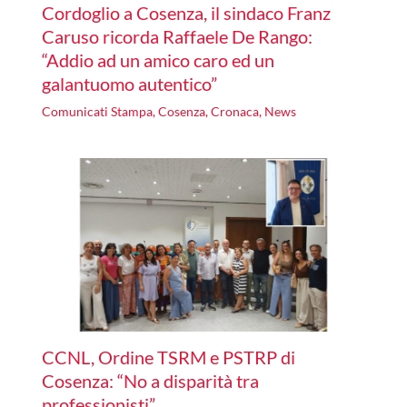
Cordoglio a Cosenza, il sindaco Franz
Caruso ricorda Raffaele De Rango:
“Addio ad un amico caro ed un
galantuomo autentico”
Comunicati Stampa
,
Cosenza
,
Cronaca
,
News
CCNL, Ordine TSRM e PSTRP di
Cosenza: “No a disparità tra
professionisti”