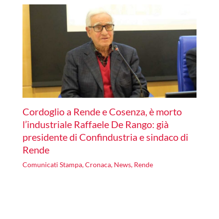
Cordoglio a Rende e Cosenza, è morto
l’industriale Raffaele De Rango: già
presidente di Confindustria e sindaco di
Rende
Comunicati Stampa
,
Cronaca
,
News
,
Rende