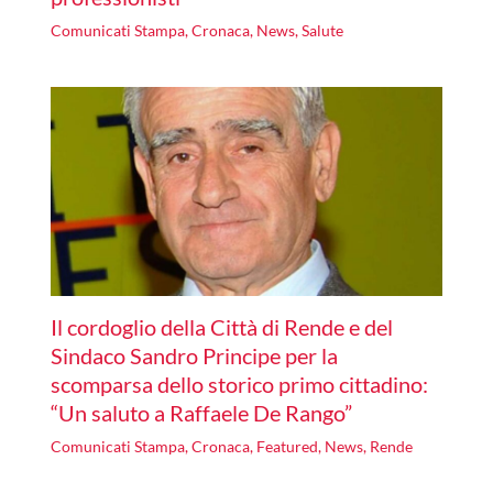
Comunicati Stampa
,
Cronaca
,
News
,
Salute
Il cordoglio della Città di Rende e del
Sindaco Sandro Principe per la
scomparsa dello storico primo cittadino:
“Un saluto a Raffaele De Rango”
Comunicati Stampa
,
Cronaca
,
Featured
,
News
,
Rende