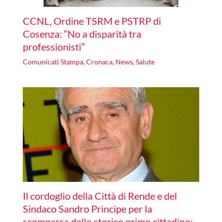
CCNL, Ordine TSRM e PSTRP di
Cosenza: “No a disparità tra
professionisti”
Comunicati Stampa
,
Cronaca
,
News
,
Salute
Il cordoglio della Città di Rende e del
Sindaco Sandro Principe per la
scomparsa dello storico primo cittadino: