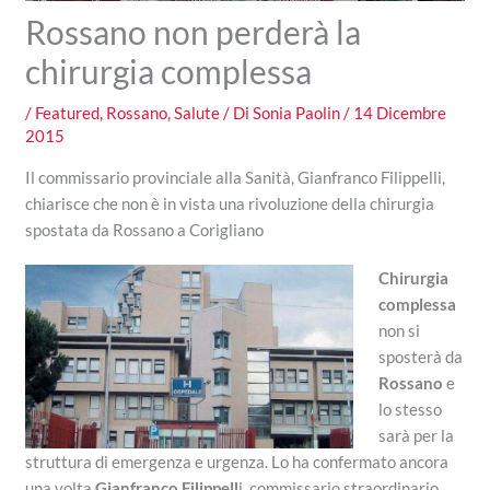
Rossano non perderà la
chirurgia complessa
/
Featured
,
Rossano
,
Salute
/ Di
Sonia Paolin
/
14 Dicembre
2015
Il commissario provinciale alla Sanità, Gianfranco Filippelli,
chiarisce che non è in vista una rivoluzione della chirurgia
spostata da Rossano a Corigliano
Chirurgia
complessa
non si
sposterà da
Rossano
e
lo stesso
sarà per la
struttura di emergenza e urgenza. Lo ha confermato ancora
una volta
Gianfranco Filippell
i, commissario straordinario