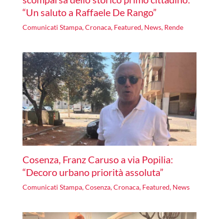
“Un saluto a Raffaele De Rango”
Comunicati Stampa
,
Cronaca
,
Featured
,
News
,
Rende
Cosenza, Franz Caruso a via Popilia:
“Decoro urbano priorità assoluta”
Comunicati Stampa
,
Cosenza
,
Cronaca
,
Featured
,
News