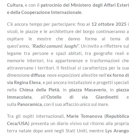
Cultura
, e con il
patrocinio del Ministero degli Affari Esteri
e della Cooperazione Internazionale
.
C’è ancora tempo per partecipare: fino al
12 ottobre 2025
i
vicoli, le piazze e le architetture del borgo continueranno a
ospitare le mostre che danno forma al tema di
quest’anno,
“
Radici comuni: luoghi
“
. Un invito a riflettere sul
legame tra persone e spazi abitati, tra geografie reali e
memorie interiori, tra appartenenze e trasformazioni che
attraversano i territori. Il festival si caratterizza per la sua
dimensione
diffusa
: nove esposizioni allestite nell’
ex forno di
via Regina Elena
, e poi ancora installazioni e progetti speciali
nella
Chiesa della Pietà
, in
piazza Masaverio
, in
piazza
Immacolata
, all’
Ostello di via Giardinetti
e
sulla
Panoramica
, con il suo affaccio unico sul mare.
Tra gli ospiti internazionali,
Marie Tomanova (Repubblica
Ceca/USA)
presenta un diario visivo sul ritorno alla propria
terra natale dopo anni negli Stati Uniti, mentre
Lys Arango