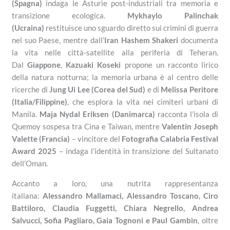
(Spagna)
indaga le Asturie post-industriali tra memoria e
transizione ecologica.
Mykhaylo Palinchak
(Ucraina)
restituisce uno sguardo diretto sui crimini di guerra
nel suo Paese, mentre dall’
Iran
Hashem Shakeri
documenta
la vita nelle città-satellite alla periferia di Teheran.
Dal
Giappone
,
Kazuaki Koseki
propone un racconto lirico
della natura notturna; la memoria urbana è al centro delle
ricerche di
Jung Ui Lee (Corea del Sud)
e di
Melissa Peritore
(Italia/Filippine)
, che esplora la vita nei cimiteri urbani di
Manila.
Maja Nydal Eriksen (Danimarca)
racconta l’isola di
Quemoy sospesa tra Cina e Taiwan, mentre
Valentin Joseph
Valette (Francia)
– vincitore del
Fotografia Calabria Festival
Award 2025
– indaga l’identità in transizione del Sultanato
dell’Oman.
Accanto a loro, una nutrita rappresentanza
italiana:
Alessandro Mallamaci, Alessandro Toscano, Ciro
Battiloro, Claudia Fuggetti, Chiara Negrello, Andrea
Salvucci, Sofia Pagliaro, Gaia Tognoni e Paul Gambin
, oltre