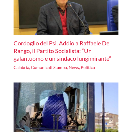
Cordoglio del Psi. Addio a Raffaele De
Rango, il Partito Socialista: “Un
galantuomo e un sindaco lungimirante”
Calabria
,
Comunicati Stampa
,
News
,
Politica