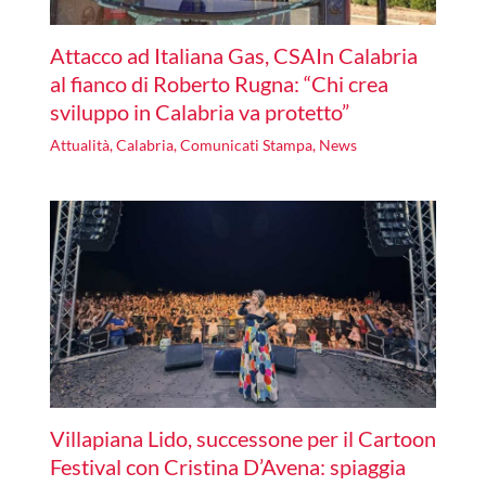
Attacco ad Italiana Gas, CSAIn Calabria
al fianco di Roberto Rugna: “Chi crea
sviluppo in Calabria va protetto”
Attualità
,
Calabria
,
Comunicati Stampa
,
News
Villapiana Lido, successone per il Cartoon
Festival con Cristina D’Avena: spiaggia