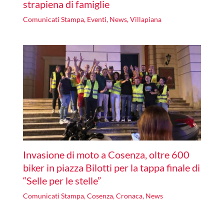
strapiena di famiglie
Comunicati Stampa
,
Eventi
,
News
,
Villapiana
Invasione di moto a Cosenza, oltre 600
biker in piazza Bilotti per la tappa finale di
“Selle per le stelle”
Comunicati Stampa
,
Cosenza
,
Cronaca
,
News