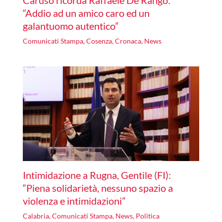
Caruso ricorda Raffaele De Rango:
“Addio ad un amico caro ed un
galantuomo autentico”
Comunicati Stampa
,
Cosenza
,
Cronaca
,
News
Intimidazione a Rugna, Gentile (FI):
“Piena solidarietà, nessuno spazio a
violenza e intimidazioni”
Calabria
,
Comunicati Stampa
,
News
,
Politica