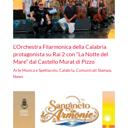
L’Orchestra Filarmonica della Calabria
protagonista su Rai 2 con “La Notte del
Mare” dal Castello Murat di Pizzo
Arte Musica e Spettacolo
,
Calabria
,
Comunicati Stampa
,
News