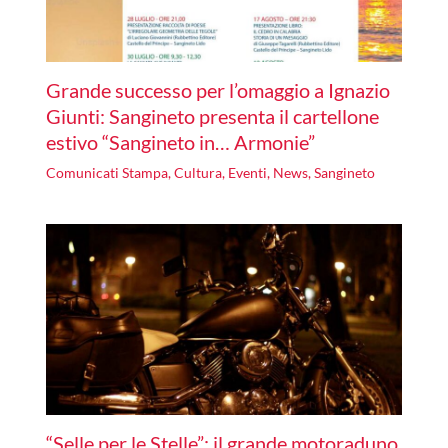
Grande successo per l’omaggio a Ignazio
Giunti: Sangineto presenta il cartellone
estivo “Sangineto in… Armonie”
Comunicati Stampa
,
Cultura
,
Eventi
,
News
,
Sangineto
“Selle per le Stelle”: il grande motoraduno