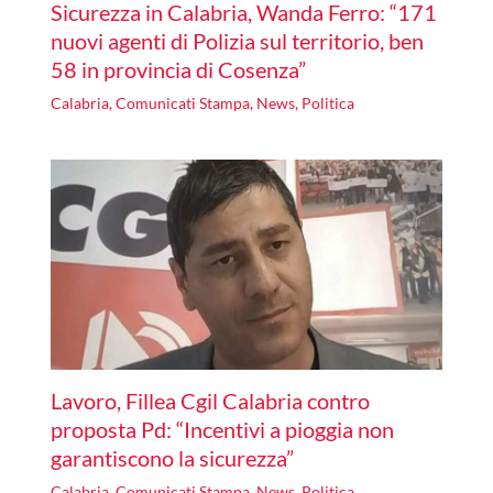
Sicurezza in Calabria, Wanda Ferro: “171
nuovi agenti di Polizia sul territorio, ben
58 in provincia di Cosenza”
Calabria
,
Comunicati Stampa
,
News
,
Politica
Lavoro, Fillea Cgil Calabria contro
proposta Pd: “Incentivi a pioggia non
garantiscono la sicurezza”
Calabria
,
Comunicati Stampa
,
News
,
Politica