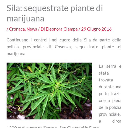
Sila: sequestrate piante di
marijuana
/
Cronaca
,
News
/ Di
Eleonora Ciampa
/
29 Giugno 2016
Continuano i controlli nel cuore della Sila da parte della
polizia provinciale di Cosenza, sequestrate piante di
marijuana
La serra è
stata
trovata
durante una
perlustrazi
one a piedi
della polizia
provinciale,
a circa
1200 m di quota nell’agro di San Giovanni in Fiore.