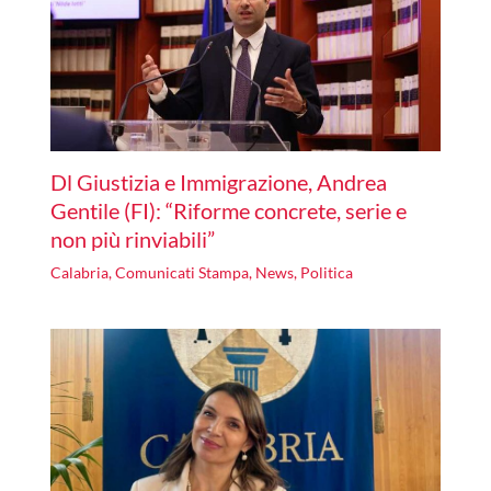
Dl Giustizia e Immigrazione, Andrea
Gentile (FI): “Riforme concrete, serie e
non più rinviabili”
Calabria
,
Comunicati Stampa
,
News
,
Politica