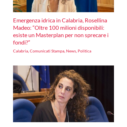
Emergenza idrica in Calabria, Rosellina
Madeo: “Oltre 100 milioni disponibili:
esiste un Masterplan per non sprecare i
fondi?”
Calabria
,
Comunicati Stampa
,
News
,
Politica