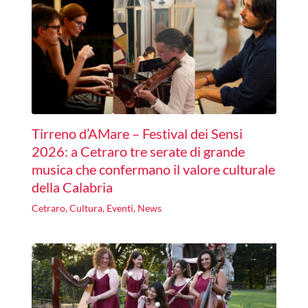
Tirreno d’AMare – Festival dei Sensi
2026: a Cetraro tre serate di grande
musica che confermano il valore culturale
della Calabria
Cetraro
,
Cultura
,
Eventi
,
News