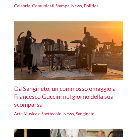
Calabria
,
Comunicati Stampa
,
News
,
Politica
Da Sangineto, un commosso omaggio a
Francesco Guccini nel giorno della sua
scomparsa
Arte Musica e Spettacolo
,
News
,
Sangineto