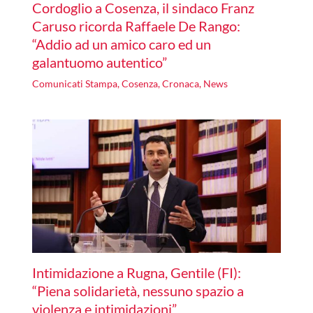
Cordoglio a Cosenza, il sindaco Franz
Caruso ricorda Raffaele De Rango:
“Addio ad un amico caro ed un
galantuomo autentico”
Comunicati Stampa
,
Cosenza
,
Cronaca
,
News
Intimidazione a Rugna, Gentile (FI):
“Piena solidarietà, nessuno spazio a
violenza e intimidazioni”