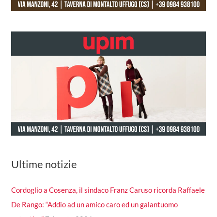
Ultime notizie
Cordoglio a Cosenza, il sindaco Franz Caruso ricorda Raffaele
De Rango: “Addio ad un amico caro ed un galantuomo