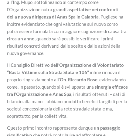
all’Ing. Mupo, sottolineando al contempo come
l’Organizzazione nutra
grandi aspettative nei confronti
della nuova dirigenza di Anas Spa in Calabria
. Pugliese ha
inoltre evidenziato che ogni valutazione sul nuovo corso
potrà essere formulata con maggiore cognizione di causa
tra
circa un anno
, quando sarà possibile verificare i primi
risultati concreti derivanti dalle scelte e dalle azioni della
nuova governance.
Il
Consiglio Direttivo dell’Organizzazione di Volontariato
“Basta Vittime sulla Strada Statale 106”
infine rinnova il
proprio ringraziamento all’
On. Riccardo Rose
, evidenziando
come, in passato, quando si è sviluppata una
sinergia efficace
tra l’Organizzazione e Anas Spa
, i risultati ottenuti – dati di
bilancio alla mano – abbiano prodotto benefici tangibili per la
società concessionaria della rete stradale statale ma,
soprattutto, per la collettività.
Questo primo incontro rappresenta dunque
un passaggio
significativo
che potrà contribuire ad affrontare e,