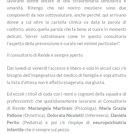
lavorano donne dotate di una straordinaria sensibilità e
umanità. Ritengo che nel nostro mestiere sono due
componenti da non sottovalutare, anche perché, qui arrivano
donne a cui oltre la cartella clinica va data la parola di
conforto, aiuto, quella parola che fa bene al cuore in momenti
delicati. Vorrei sottolineare come in questo consultorio
l’aspetto della prevenzione è curato nei minimi particolari”.
Il consultorio di Rende è sempre aperto
Dal lunedì al venerdì l’accesso è libero e solo in alcuni casi c’è
bisogno dell’impegnativa del medico di famiglia e soprattutto
la lista d’attesa non è affatto esagerata, ma giusta.
Ed eccoli i titoli di coda con i nomi e cognomi della squadra di
professionisti che quotidianamente lavorano al Consultorio
di Rende:
Mariangela Martirani
(Psicologa),
Maria Grazia
Pallone
(Ostetrica),
Dolorata Nicoletti
(Infermiera),
Daniela
Perito
(Pediatra) e poi c’è l’equipe di
neuropsichiatria
infantile
che è sempre sul pezzo.