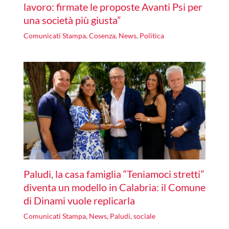
lavoro: firmate le proposte Avanti Psi per
una società più giusta”
Comunicati Stampa
,
Cosenza
,
News
,
Politica
Paludi, la casa famiglia “Teniamoci stretti”
diventa un modello in Calabria: il Comune
di Dinami vuole replicarla
Comunicati Stampa
,
News
,
Paludi
,
sociale