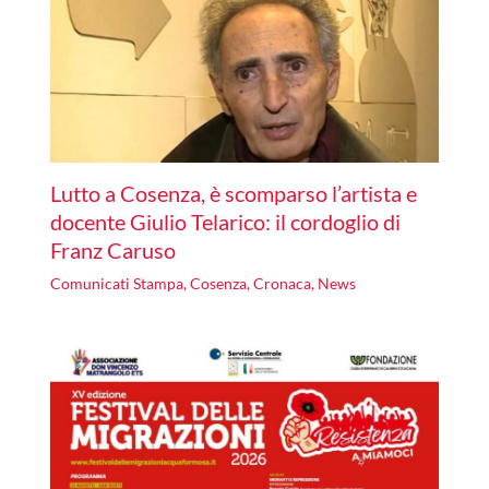
Lutto a Cosenza, è scomparso l’artista e
docente Giulio Telarico: il cordoglio di
Franz Caruso
Comunicati Stampa
,
Cosenza
,
Cronaca
,
News