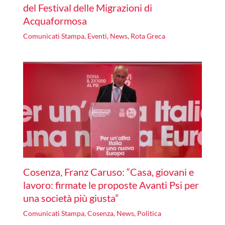
del Festival delle Migrazioni di
Acquaformosa
Comunicati Stampa
,
Eventi
,
News
,
Rota Greca
Cosenza, Franz Caruso: “Casa, giovani e
lavoro: firmate le proposte Avanti Psi per
una società più giusta”
Comunicati Stampa
,
Cosenza
,
News
,
Politica