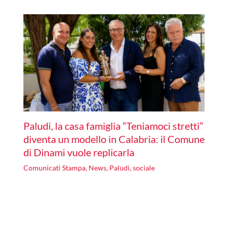
Paludi, la casa famiglia “Teniamoci stretti”
diventa un modello in Calabria: il Comune
di Dinami vuole replicarla
Comunicati Stampa
,
News
,
Paludi
,
sociale