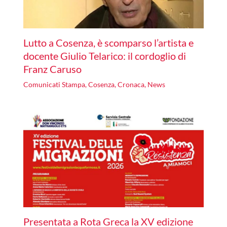
Lutto a Cosenza, è scomparso l’artista e
docente Giulio Telarico: il cordoglio di
Franz Caruso
Comunicati Stampa
,
Cosenza
,
Cronaca
,
News
Presentata a Rota Greca la XV edizione