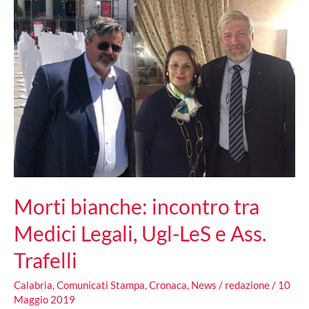
Morti bianche: incontro tra
Medici Legali, Ugl-LeS e Ass.
Trafelli
Calabria
,
Comunicati Stampa
,
Cronaca
,
News
/
redazione
/
10
Maggio 2019