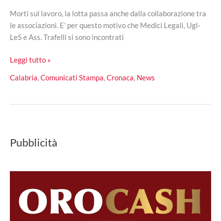
Morti sul lavoro, la lotta passa anche dalla collaborazione tra
le associazioni. E’ per questo motivo che Medici Legali, Ugl-
LeS e Ass. Trafelli si sono incontrati
Morti
Leggi tutto »
bianche:
Calabria
,
Comunicati Stampa
,
Cronaca
,
News
incontro
tra
Medici
Legali,
Ugl-
Pubblicità
LeS
e
Ass.
Trafelli