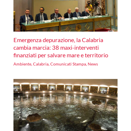
Emergenza depurazione, la Calabria
cambia marcia: 38 maxi-interventi
finanziati per salvare mare e territorio
Ambiente
,
Calabria
,
Comunicati Stampa
,
News