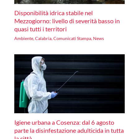
Disponibilità idrica stabile nel
Mezzogiorno: livello di severità basso in
quasi tutti i territori
Ambiente
,
Calabria
,
Comunicati Stampa
,
News
Igiene urbana a Cosenza: dal 6 agosto
parte la disinfestazione adulticida in tutta
la città