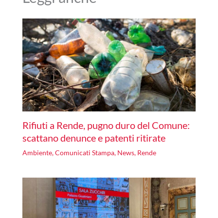
Rifiuti a Rende, pugno duro del Comune:
scattano denunce e patenti ritirate
Ambiente
,
Comunicati Stampa
,
News
,
Rende