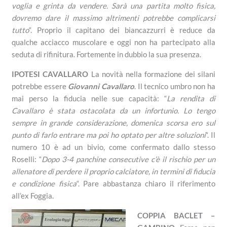
voglia e grinta da vendere. Sarà una partita molto fisica,
dovremo dare il massimo altrimenti potrebbe complicarsi
tutto
“. Proprio il capitano dei biancazzurri è reduce da
qualche acciacco muscolare e oggi non ha partecipato alla
seduta di rifinitura. Fortemente in dubbio la sua presenza.
IPOTESI CAVALLARO
La novità nella formazione dei silani
potrebbe essere
Giovanni Cavallaro
. Il tecnico umbro non ha
mai perso la fiducia nelle sue capacità: “
La rendita di
Cavallaro è stata ostacolata da un infortunio. Lo tengo
sempre in grande considerazione, domenica scorsa ero sul
punto di farlo entrare ma poi ho optato per altre soluzioni
“. Il
numero 10 è ad un bivio, come confermato dallo stesso
Roselli: “
Dopo 3-4 panchine consecutive c’è il rischio per un
allenatore di perdere il proprio calciatore, in termini di fiducia
e condizione fisica
“. Pare abbastanza chiaro il riferimento
all’ex Foggia.
COPPIA BACLET –