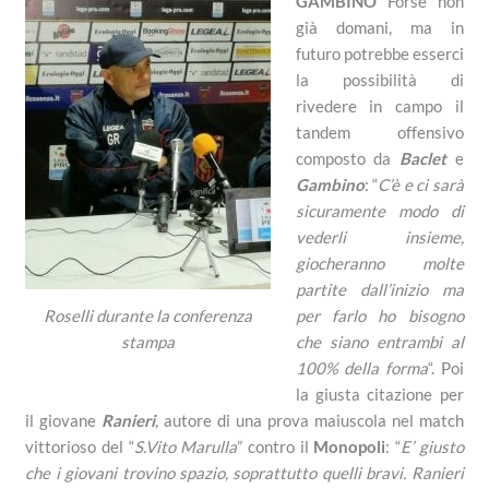
GAMBINO
Forse non
già domani, ma in
futuro potrebbe esserci
la possibilità di
rivedere in campo il
tandem offensivo
composto da
Baclet
e
Gambino
: “
C’è e ci sarà
sicuramente modo di
vederli insieme,
giocheranno molte
partite dall’inizio ma
per farlo ho bisogno
Roselli durante la conferenza
che siano entrambi al
stampa
100% della forma
“. Poi
la giusta citazione per
il giovane
Ranieri
, autore di una prova maiuscola nel match
vittorioso del “
S.Vito Marulla
” contro il
Monopoli
: “
E’ giusto
che i giovani trovino spazio, soprattutto quelli bravi. Ranieri