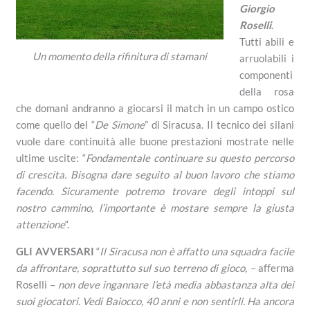
Giorgio
Roselli
.
Tutti abili e
Un momento della rifinitura di stamani
arruolabili i
componenti
della rosa
che domani andranno a giocarsi il match in un campo ostico
come quello del “
De Simone
” di Siracusa. Il tecnico dei silani
vuole dare continuità alle buone prestazioni mostrate nelle
ultime uscite: “
Fondamentale continuare su questo percorso
di crescita. Bisogna dare seguito al buon lavoro che stiamo
facendo. Sicuramente potremo trovare degli intoppi sul
nostro cammino, l’importante è mostare sempre la giusta
attenzione
“.
GLI AVVERSARI
“
Il Siracusa non è affatto una squadra facile
da affrontare, soprattutto sul suo terreno di gioco, –
afferma
Roselli –
non deve ingannare l’età media abbastanza alta dei
suoi giocatori. Vedi Baiocco, 40 anni e non sentirli. Ha ancora