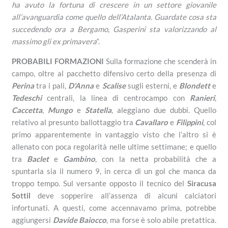
ha avuto la fortuna di crescere in un settore giovanile
all’avanguardia come quello dell’Atalanta. Guardate cosa sta
succedendo ora a Bergamo, Gasperini sta valorizzando al
massimo gli ex primavera
“.
PROBABILI FORMAZIONI
Sulla formazione che scenderà in
campo, oltre al pacchetto difensivo certo della presenza di
Perina
tra i pali,
D’Anna
e
Scalise
sugli esterni, e
Blondett
e
Tedeschi
centrali, la linea di centrocampo con
Ranieri
,
Caccetta
,
Mungo
e
Statella
, aleggiano due dubbi. Quello
relativo al presunto ballottaggio tra
Cavallaro
e
Filippini
, col
primo apparentemente in vantaggio visto che l’altro si è
allenato con poca regolarità nelle ultime settimane; e quello
tra
Baclet
e
Gambino
, con la netta probabilità che a
spuntarla sia il numero 9, in cerca di un gol che manca da
troppo tempo. Sul versante opposto il tecnico del
Siracusa
Sottil
deve sopperire all’assenza di alcuni calciatori
infortunati. A questi, come accennavamo prima, potrebbe
aggiungersi
Davide
Baiocco
, ma forse è solo abile pretattica.