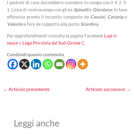
I padroni di casa dovrebbero scendere in campo con il 4-2-3-
1. Linea di centrocampo con gli ex
Spinelli
e
Giordano
. In fase
offensiva pronto il terzetto composto da
Cassini
,
Catania
e
Valente
a fare da supporto alla punta
Scardina
.
Per approfondimenti consulta la pagina Facebook
Lupi si
nasce
e
Lega Pro vista dal Sud-Girone C
.
Condividi questo contenuto
←
Articolo precedente
Articolo successivo
→
Leggi anche