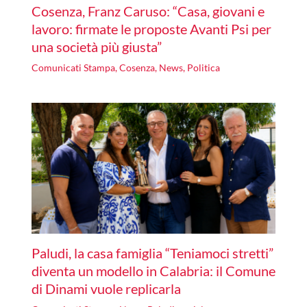
Cosenza, Franz Caruso: “Casa, giovani e
lavoro: firmate le proposte Avanti Psi per
una società più giusta”
Comunicati Stampa
,
Cosenza
,
News
,
Politica
Paludi, la casa famiglia “Teniamoci stretti”
diventa un modello in Calabria: il Comune
di Dinami vuole replicarla