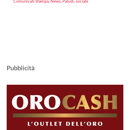
Comunicati Stampa
,
News
,
Paludi
,
sociale
Pubblicità