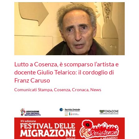
Lutto a Cosenza, è scomparso l’artista e
docente Giulio Telarico: il cordoglio di
Franz Caruso
Comunicati Stampa
,
Cosenza
,
Cronaca
,
News