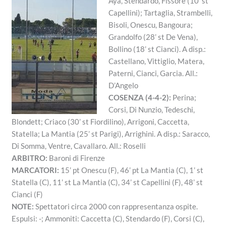
Aya, Stendardo, Fissore (10’ st
Capellini); Tartaglia, Strambelli,
Bisoli, Onescu, Bangoura;
Grandolfo (28’ st De Vena),
Bollino (18’ st Cianci). A disp.:
Castellano, Vittiglio, Matera,
Paterni, Cianci, Garcia. All.:
D’Angelo
COSENZA (4-4-2):
Perina;
Corsi, Di Nunzio, Tedeschi,
Blondett; Criaco (30’ st Fiordilino), Arrigoni, Caccetta,
Statella; La Mantia (25’ st Parigi), Arrighini. A disp.: Saracco,
Di Somma, Ventre, Cavallaro. All.: Roselli
ARBITRO:
Baroni di Firenze
MARCATORI:
15’ pt Onescu (F), 46’ pt La Mantia (C), 1’ st
Statella (C), 11’ st La Mantia (C), 34’ st Capellini (F), 48’ st
Cianci (F)
NOTE:
Spettatori circa 2000 con rappresentanza ospite.
Espulsi: -; Ammoniti: Caccetta (C), Stendardo (F), Corsi (C),