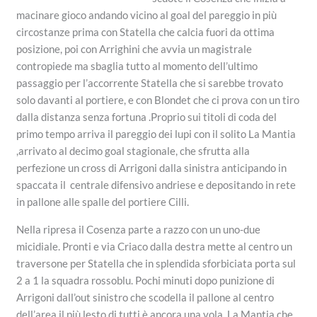
macinare gioco andando vicino al goal del pareggio in più
circostanze prima con Statella che calcia fuori da ottima
posizione, poi con Arrighini che avvia un magistrale
contropiede ma sbaglia tutto al momento dell’ultimo
passaggio per l’accorrente Statella che si sarebbe trovato
solo davanti al portiere, e con Blondet che ci prova con un tiro
dalla distanza senza fortuna .Proprio sui titoli di coda del
primo tempo arriva il pareggio dei lupi con il solito La Mantia
,arrivato al decimo goal stagionale, che sfrutta alla
perfezione un cross di Arrigoni dalla sinistra anticipando in
spaccata il centrale difensivo andriese e depositando in rete
in pallone alle spalle del portiere Cilli.
Nella ripresa il Cosenza parte a razzo con un uno-due
micidiale. Pronti e via Criaco dalla destra mette al centro un
traversone per Statella che in splendida sforbiciata porta sul
2 a 1 la squadra rossoblu. Pochi minuti dopo punizione di
Arrigoni dall’out sinistro che scodella il pallone al centro
dell’area il più lesto di tutti è ancora una vola La Mantia che