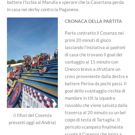
battere l’Ischia al Marulla e sperare che la Casertana perda
in casa nel derby contro la Paganese.
CRONACA DELLA PARTITA
Parte contratto il Cosenza nei
primi 20 minuti di gioco
lasciando l’iniziativa ai padroni
di casa che trovano il goal del
vantaggio al 15 minuto con
Onesco bravo a sfruttare un
cross proveniente dalla destra e
battere Perina da pochi passi. Il
goal dello svantaggio rischia di
mandare in tilt la squadra
rossoblu che viene salvata dalla
traversa al 20 minuto su un bel
(i tifosi del Cosenza
colpo di testa di Tartaglia . Il
presenti oggi ad Andria)
pericolo scampato finalmente
scuote il Cosenza che inizia a