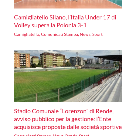
Camigliatello Silano, l’Italia Under 17 di
Volley supera la Polonia 3-1
Camigliatello
,
Comunicati Stampa
,
News
,
Sport
Stadio Comunale “Lorenzon” di Rende,
avviso pubblico per la gestione: l’Ente
acquisisce proposte dalle società sportive
Comunicati Stampa
,
News
,
Rende
,
Sport