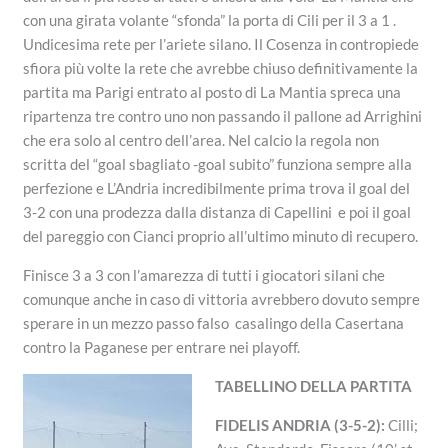
con una girata volante “sfonda” la porta di Cili per il 3 a 1 .
Undicesima rete per l’ariete silano. Il Cosenza in contropiede
sfiora più volte la rete che avrebbe chiuso definitivamente la
partita ma Parigi entrato al posto di La Mantia spreca una
ripartenza tre contro uno non passando il pallone ad Arrighini
che era solo al centro dell’area. Nel calcio la regola non
scritta del “goal sbagliato -goal subito” funziona sempre alla
perfezione e L’Andria incredibilmente prima trova il goal del
3-2 con una prodezza dalla distanza di Capellini e poi il goal
del pareggio con Cianci proprio all’ultimo minuto di recupero.
Finisce 3 a 3 con l’amarezza di tutti i giocatori silani che
comunque anche in caso di vittoria avrebbero dovuto sempre
sperare in un mezzo passo falso casalingo della Casertana
contro la Paganese per entrare nei playoff.
TABELLINO DELLA PARTITA
FIDELIS ANDRIA (3-5-2):
Cilli;