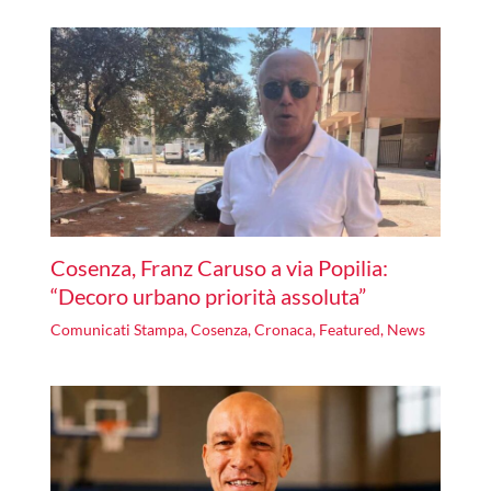
Cosenza, Franz Caruso a via Popilia:
“Decoro urbano priorità assoluta”
Comunicati Stampa
,
Cosenza
,
Cronaca
,
Featured
,
News