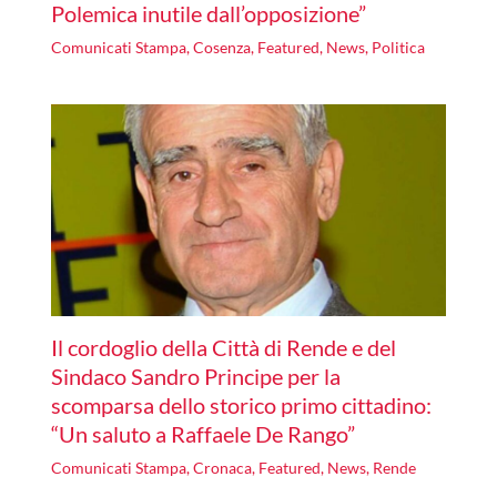
Polemica inutile dall’opposizione”
Comunicati Stampa
,
Cosenza
,
Featured
,
News
,
Politica
Il cordoglio della Città di Rende e del
Sindaco Sandro Principe per la
scomparsa dello storico primo cittadino:
“Un saluto a Raffaele De Rango”
Comunicati Stampa
,
Cronaca
,
Featured
,
News
,
Rende