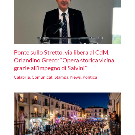
Ponte sullo Stretto, via libera al CdM.
Orlandino Greco: “Opera storica vicina,
grazie all’impegno di Salvini”
Calabria
,
Comunicati Stampa
,
News
,
Politica