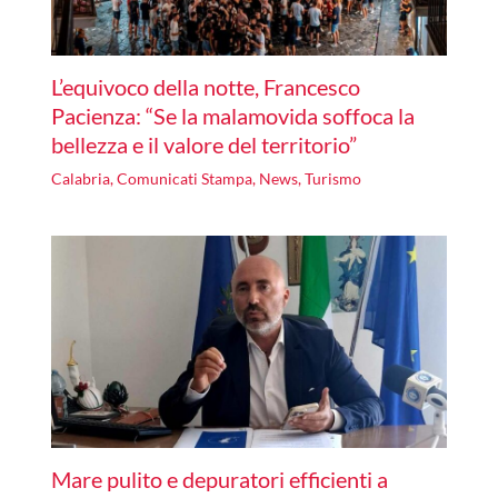
L’equivoco della notte, Francesco
Pacienza: “Se la malamovida soffoca la
bellezza e il valore del territorio”
Calabria
,
Comunicati Stampa
,
News
,
Turismo
Mare pulito e depuratori efficienti a