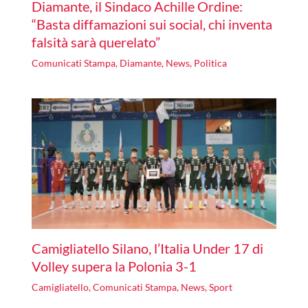
Diamante, il Sindaco Achille Ordine:
“Basta diffamazioni sui social, chi inventa
falsità sarà querelato”
Comunicati Stampa
,
Diamante
,
News
,
Politica
Camigliatello Silano, l’Italia Under 17 di
Volley supera la Polonia 3-1
Camigliatello
,
Comunicati Stampa
,
News
,
Sport