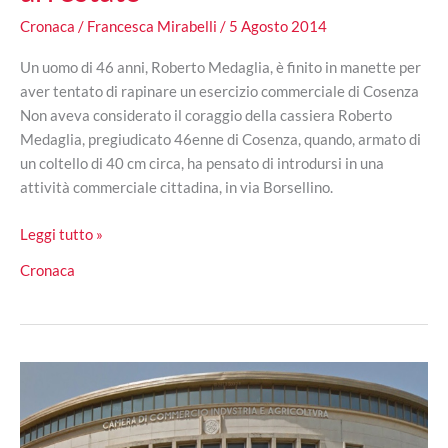
Cronaca
/
Francesca Mirabelli
/
5 Agosto 2014
Un uomo di 46 anni, Roberto Medaglia, è finito in manette per
aver tentato di rapinare un esercizio commerciale di Cosenza
Non aveva considerato il coraggio della cassiera Roberto
Medaglia, pregiudicato 46enne di Cosenza, quando, armato di
un coltello di 40 cm circa, ha pensato di introdursi in una
attività commerciale cittadina, in via Borsellino.
Roberto
Leggi tutto »
Medaglia:
Cronaca
rapina
a
Cosenza,
la
cassiera
reagisce,
arrestato