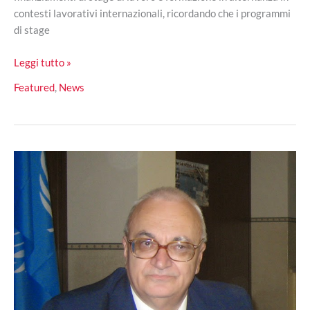
contesti lavorativi internazionali, ricordando che i programmi
di stage
Bando
Leggi tutto »
della
Featured
,
News
Camera
di
Commercio
per
stage
di
lavoro