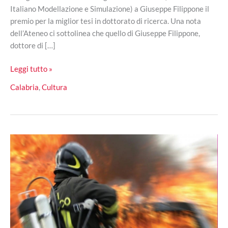
Italiano Modellazione e Simulazione) a Giuseppe Filippone il
premio per la miglior tesi in dottorato di ricerca. Una nota
dell’Ateneo ci sottolinea che quello di Giuseppe Filippone,
dottore di […]
Università
Leggi tutto »
della
Calabria
,
Cultura
Calabria:
Giuseppe
Filippone,
premio
migliore
tesi
di
dottorato
di
ricerca