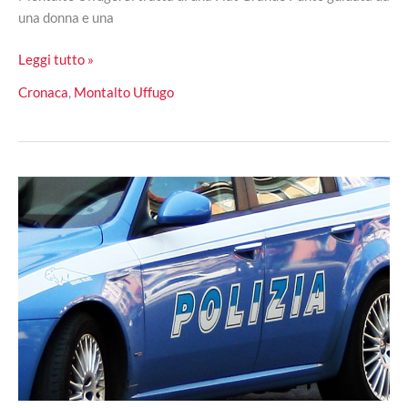
una donna e una
Incidente
Leggi tutto »
a
Cronaca
,
Montalto Uffugo
Montalto,
coinvolte
due
autovetture