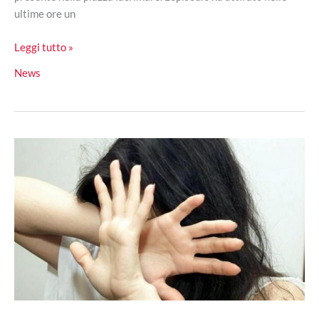
ultime ore un
Mistero
Leggi tutto »
a
News
Cosenza:
la
statua
di
San
Francesco
lacrima
acqua
santa?