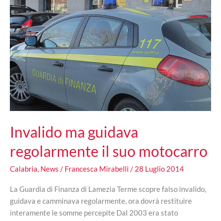
scatta
l’arresto
Invalido ma guidava
regolarmente il suo motocarro
Calabria
,
News
/
Francesca Mirabelli
/
28 Luglio 2014
La Guardia di Finanza di Lamezia Terme scopre falso invalido,
guidava e camminava regolarmente, ora dovrà restituire
interamente le somme percepite Dal 2003 era stato