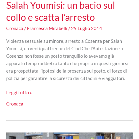
Salah Youmisi: un bacio sul
collo e scatta l’arresto
Cronaca
/
Francesca Mirabelli
/
29 Luglio 2014
Violenza sessuale su minore, arresto a Cosenza per Salah
Youmisi, un ventiquattrenne del Ciad Che l’Autostazione a
Cosenza non fosse un posto tranquillo lo avevamo già
appurato tempo addietro tanto che proprio in questi giorni si
era prospettata l’ipotesi della presenza sul posto, di forze di
polizia per garantire la sicurezza dei cittadini e viaggiatori.
Salah
Leggi tutto »
Youmisi:
Cronaca
un
bacio
sul
collo
e