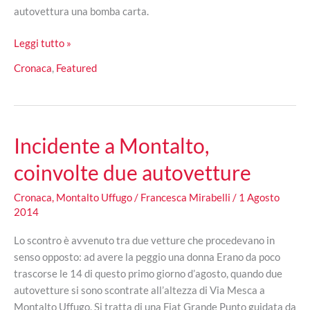
autovettura una bomba carta.
Un
Leggi tutto »
arresto
Cronaca
,
Featured
per
l’atto
intimidatorio
al
Incidente a Montalto,
sindaco
di
coinvolte due autovetture
Diamante
Cronaca
,
Montalto Uffugo
/
Francesca Mirabelli
/
1 Agosto
2014
Lo scontro è avvenuto tra due vetture che procedevano in
senso opposto: ad avere la peggio una donna Erano da poco
trascorse le 14 di questo primo giorno d’agosto, quando due
autovetture si sono scontrate all’altezza di Via Mesca a
Montalto Uffugo. Si tratta di una Fiat Grande Punto guidata da