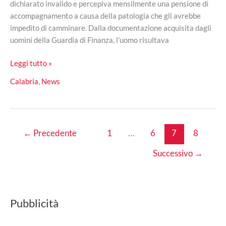
dichiarato invalido e percepiva mensilmente una pensione di
accompagnamento a causa della patologia che gli avrebbe
impedito di camminare. Dalla documentazione acquisita dagli
uomini della Guardia di Finanza, l’uomo risultava
Invalido
Leggi tutto »
ma
Calabria
,
News
guidava
regolarmente
il
suo
←
Precedente
1
…
6
7
8
motocarro
Successivo
→
Pubblicità