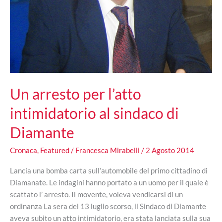
Un arresto per l’atto
intimidatorio al sindaco di
Diamante
Cronaca
,
Featured
/
Francesca Mirabelli
/
2 Agosto 2014
Lancia una bomba carta sull’automobile del primo cittadino di
Diamanate. Le indagini hanno portato a un uomo per il quale è
scattato l’ arresto. Il movente, voleva vendicarsi di un
ordinanza La sera del 13 luglio scorso, il Sindaco di Diamante
aveva subito un atto intimidatorio, era stata lanciata sulla sua