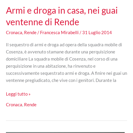
Armi e droga in casa, nei guai
ventenne di Rende
Cronaca
,
Rende
/
Francesca Mirabelli
/
31 Luglio 2014
Il sequestro di armi e droga ad opera della squadra mobile di
Cosenza, è avvenuto stamane durante una perquisizione
domiciliare La squadra mobile di Cosenza, nel corso di una
perquisizione in una abitazione, ha rinvenuto e
successivamente sequestrato armi e droga. A finire nei guai un
ventenne pregiudicato, che vive con i genitori. Durante la
Armi
Leggi tutto »
e
Cronaca
,
Rende
droga
in
casa,
nei