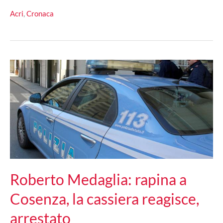
paura
Acri
,
Cronaca
durante
la
notte,
abitazione
distrutta
dalle
fiamme
Roberto Medaglia: rapina a
Cosenza, la cassiera reagisce,
arrestato