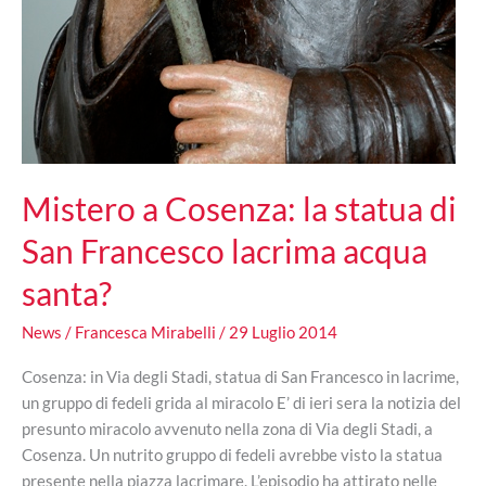
Mistero a Cosenza: la statua di
San Francesco lacrima acqua
santa?
News
/
Francesca Mirabelli
/
29 Luglio 2014
Cosenza: in Via degli Stadi, statua di San Francesco in lacrime,
un gruppo di fedeli grida al miracolo E’ di ieri sera la notizia del
presunto miracolo avvenuto nella zona di Via degli Stadi, a
Cosenza. Un nutrito gruppo di fedeli avrebbe visto la statua
presente nella piazza lacrimare. L’episodio ha attirato nelle