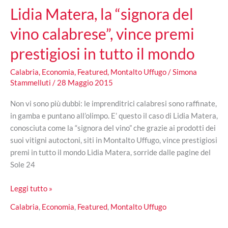
Lidia Matera, la “signora del
vino calabrese”, vince premi
prestigiosi in tutto il mondo
Calabria
,
Economia
,
Featured
,
Montalto Uffugo
/
Simona
Stammelluti
/
28 Maggio 2015
Non vi sono più dubbi: le imprenditrici calabresi sono raffinate,
in gamba e puntano all’olimpo. E’ questo il caso di Lidia Matera,
conosciuta come la “signora del vino” che grazie ai prodotti dei
suoi vitigni autoctoni, siti in Montalto Uffugo, vince prestigiosi
premi in tutto il mondo Lidia Matera, sorride dalle pagine del
Sole 24
Lidia
Leggi tutto »
Matera,
Calabria
,
Economia
,
Featured
,
Montalto Uffugo
la
“signora