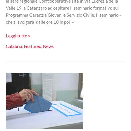
la sere regionale Confcooperative sita in Via Lucrezia della
Valle 19, a Catanzaro ad ospitare il seminario formativo sul
Programma Garanzia Giovani e Servizio Civile. Il seminario –
che si svolgerà dalle ore 10 in poi –
Seminario
Leggi tutto »
formativo
Calabria
,
Featured
,
News
su
Garanzia
Giovani
e
Servizio
Civile,
il
9
giugno
a
Catanzaro