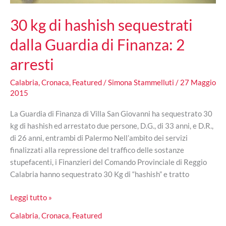
30 kg di hashish sequestrati
dalla Guardia di Finanza: 2
arresti
Calabria
,
Cronaca
,
Featured
/
Simona Stammelluti
/
27 Maggio
2015
La Guardia di Finanza di Villa San Giovanni ha sequestrato 30
kg di hashish ed arrestato due persone, D.G., di 33 anni, e D.R.,
di 26 anni, entrambi di Palermo Nell’ambito dei servizi
finalizzati alla repressione del traffico delle sostanze
stupefacenti, i Finanzieri del Comando Provinciale di Reggio
Calabria hanno sequestrato 30 Kg di “hashish” e tratto
30
Leggi tutto »
kg
Calabria
,
Cronaca
,
Featured
di