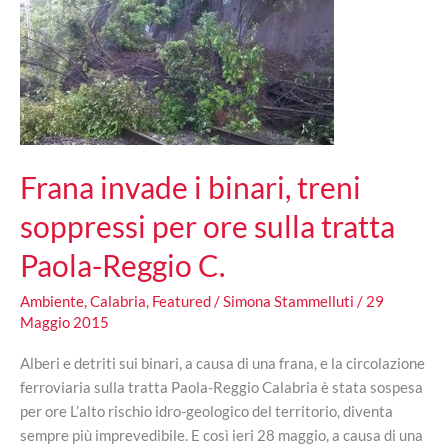
magnitudo
2.2
e
3.1
Frana invade i binari, treni
soppressi per ore sulla tratta
Paola-Reggio C.
Ambiente
,
Calabria
,
Featured
/
Simona Stammelluti
/
29
Maggio 2015
Alberi e detriti sui binari, a causa di una frana, e la circolazione
ferroviaria sulla tratta Paola-Reggio Calabria è stata sospesa
per ore L’alto rischio idro-geologico del territorio, diventa
sempre più imprevedibile. E così ieri 28 maggio, a causa di una