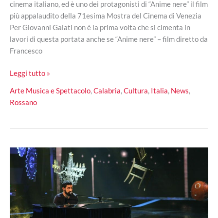
cinema italiano, ed è uno dei protagonisti di “Anime nere” il film
più appalaudito della 71esima Mostra del Cinema di Venezia
Per Giovanni Galati non è la prima volta che si cimenta in
lavori di questa portata anche se “Anime nere” – film diretto da
Francesco
Giovanni
Leggi tutto »
Galati,
Arte Musica e Spettacolo
,
Calabria
,
Cultura
,
Italia
,
News
,
un
Rossano
rossanese
nell’applauditissimo
film
“Anime
nere”