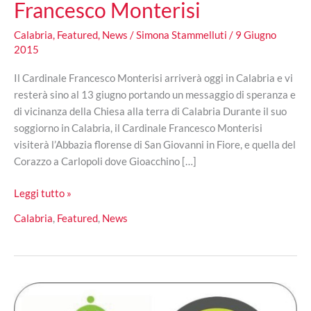
Francesco Monterisi
Calabria
,
Featured
,
News
/
Simona Stammelluti
/
9 Giugno
2015
Il Cardinale Francesco Monterisi arriverà oggi in Calabria e vi
resterà sino al 13 giugno portando un messaggio di speranza e
di vicinanza della Chiesa alla terra di Calabria Durante il suo
soggiorno in Calabria, il Cardinale Francesco Monterisi
visiterà l’Abbazia florense di San Giovanni in Fiore, e quella del
Corazzo a Carlopoli dove Gioacchino […]
Dal
Leggi tutto »
9
Calabria
,
Featured
,
News
al
13
giugno
la
Calabria
accoglierà