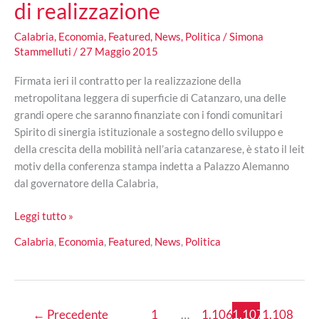
di realizzazione
Calabria
,
Economia
,
Featured
,
News
,
Politica
/
Simona
Stammelluti
/
27 Maggio 2015
Firmata ieri il contratto per la realizzazione della
metropolitana leggera di superficie di Catanzaro, una delle
grandi opere che saranno finanziate con i fondi comunitari
Spirito di sinergia istituzionale a sostegno dello sviluppo e
della crescita della mobilità nell’aria catanzarese, è stato il leit
motiv della conferenza stampa indetta a Palazzo Alemanno
dal governatore della Calabria,
Metropolitana
Leggi tutto »
leggera
Calabria
,
Economia
,
Featured
,
News
,
Politica
Catanzaro:
firmato
il
contratto
←
Precedente
1
…
1.106
1.107
1.108
di