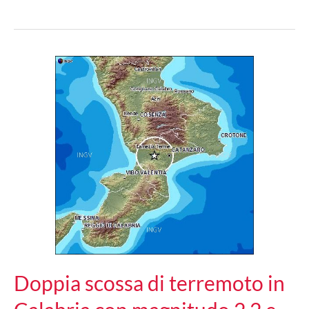
PD,
soddisfatto
dai
primi
risultati
Doppia scossa di terremoto in