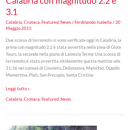
Calabria con magnitudo 2.2 e
3.1
Calabria
,
Cronaca
,
Featured
,
News
/
Ferdinando Isabella
/
30
Maggio 2015
Due scosse di terremoto si sono verificate oggi in Calabria, la
prima con magnitudo 2.2 è stata avvertita nella zona di Gioia
Tauro, la seconda nella piana di Lamezia Terme Una scossa di
terremoto è stata avvertita nitidamente questa mattina alle
11:36 nei comuni di Cosoleto, Delianuova, Malochio, Oppido
Mamertina, Platì, San Procopio, Santa Cristina
Doppia
Leggi tutto »
scossa
Calabria
,
Cronaca
,
Featured
,
News
di
terremoto
in
Calabria
con