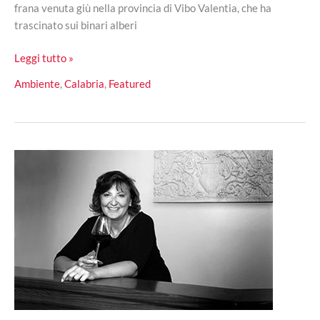
frana venuta giù nella provincia di Vibo Valentia, che ha
trascinato sui binari alberi
Frana
Leggi tutto »
invade
Ambiente
,
Calabria
,
Featured
i
binari,
treni
soppressi
per
ore
sulla
tratta
Paola-
Reggio
C.