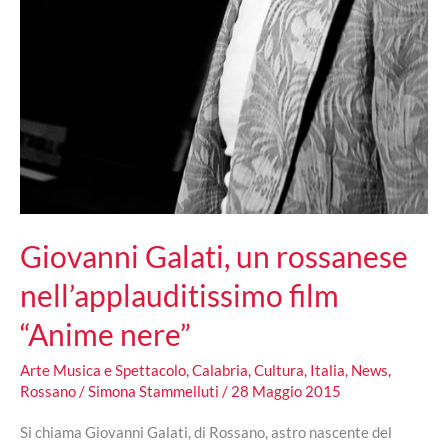
Giovanni Galati, un rossanese
nell’applauditissimo film
“Anime nere”
Arte Musica e Spettacolo
,
Calabria
,
Cultura
,
Italia
,
News
,
Rossano
/
Simona Stammelluti
/
28 Maggio 2015
Si chiama Giovanni Galati, di Rossano, astro nascente del