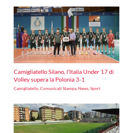
Camigliatello Silano, l’Italia Under 17 di
Volley supera la Polonia 3-1
Camigliatello
,
Comunicati Stampa
,
News
,
Sport