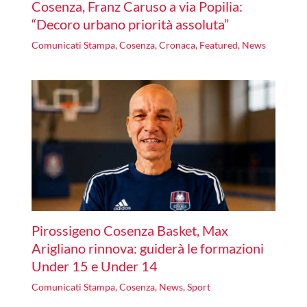
Cosenza, Franz Caruso a via Popilia:
“Decoro urbano priorità assoluta”
Comunicati Stampa
,
Cosenza
,
Cronaca
,
Featured
,
News
Pirossigeno Cosenza Basket, Max
Arigliano rinnova: guiderà le formazioni
Under 15 e Under 14
Comunicati Stampa
,
Cosenza
,
News
,
Sport