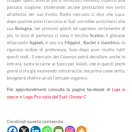
stopper quest’anno ai più è sembrato involuto rispetto alla
passata stagione, sfoderando alcune prestazioni non certo
all’altezza del suo livello. Radio mercato ci dice che Luca,
dopo qualche anno trascorso al Sud vorrebbe avvicinarsi alla
sua
Bologna
, nei prossimi giorni ne sapremo certamente di
più. In lista di partenza ci sono il terzino
Scalise,
il giovane
attaccante
Appiah,
e uno tra
Filippini , Baclet
e
Gambino,
in
rigoroso ordine di preferenza. Solo dopo aver risolto tutti
questi nodi, il mercato del Cosenza potrà decollare anche in
entrata, tanta la carne al fuoco per Valoti, che in questi pochi
giorni si sta già muovendo sottotraccia, ma prima come detto,
bisognerà sfoltire un pò l’attuale organico.
Per approfondimenti consulta la pagina facebook di
Lupi si
nasce
e
Lega Pro vista dal Sud- Girone C
Condividi questo contenuto