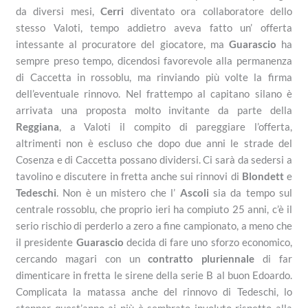
da diversi mesi,
Cerri
diventato ora collaboratore dello
stesso Valoti, tempo addietro aveva fatto un’ offerta
intessante al procuratore del giocatore, ma
Guarascio
ha
sempre preso tempo, dicendosi favorevole alla permanenza
di Caccetta in rossoblu, ma rinviando più volte la firma
dell’eventuale rinnovo. Nel frattempo al capitano silano è
arrivata una proposta molto invitante da parte della
Reggiana
, a Valoti il compito di pareggiare l’offerta,
altrimenti non è escluso che dopo due anni le strade del
Cosenza e di Caccetta possano dividersi. Ci sarà da sedersi a
tavolino e discutere in fretta anche sui rinnovi di
Blondett
e
Tedeschi
. Non è un mistero che l’
Ascoli
sia da tempo sul
centrale rossoblu, che proprio ieri ha compiuto 25 anni, c’è il
serio rischio di perderlo a zero a fine campionato, a meno che
il presidente
Guarascio
decida di fare uno sforzo economico,
cercando magari con un
contratto pluriennale
di far
dimenticare in fretta le sirene della serie B al buon Edoardo.
Complicata la matassa anche del rinnovo di Tedeschi, lo