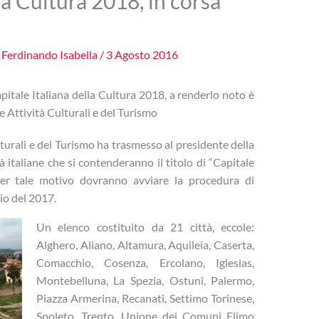
la Cultura 2018, in corsa
i
Ferdinando Isabella
/
3 Agosto 2016
apitale Italiana della Cultura 2018, a renderlo noto è
e Attività Culturali e del Turismo
ulturali e del Turismo ha trasmesso al presidente della
à italiane che si contenderanno il titolo di “Capitale
per tale motivo dovranno avviare la procedura di
io del 2017.
Un elenco costituito da 21 città, eccole:
Alghero, Aliano, Altamura, Aquileia, Caserta,
Comacchio, Cosenza, Ercolano, Iglesias,
Montebelluna, La Spezia, Ostuni, Palermo,
Piazza Armerina, Recanati, Settimo Torinese,
Spoleto, Trento, Unione dei Comuni Elimo