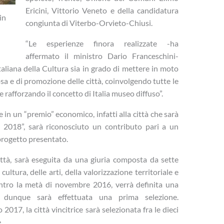
Ericini, Vittorio Veneto e della candidatura
in
congiunta di Viterbo-Orvieto-Chiusi.
“Le esperienze finora realizzate -ha
affermato il ministro Dario Franceschini-
taliana della Cultura sia in grado di mettere in moto
a e di promozione delle città, coinvolgendo tutte le
e rafforzando il concetto di Italia museo diffuso”.
in un “premio” economico, infatti alla città che sarà
ra 2018”, sarà riconosciuto un contributo pari a un
 progetto presentato.
ittà, sarà eseguita da una giuria composta da sette
cultura, delle arti, della valorizzazione territoriale e
entro la metà di novembre 2016, verrà definita una
e, dunque sarà effettuata una prima selezione.
017, la città vincitrice sarà selezionata fra le dieci
.