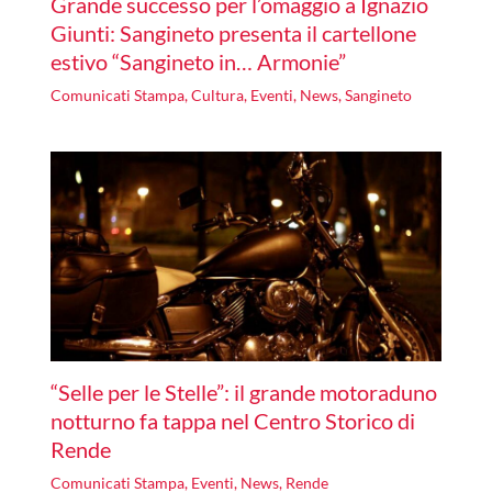
Grande successo per l’omaggio a Ignazio
Giunti: Sangineto presenta il cartellone
estivo “Sangineto in… Armonie”
Comunicati Stampa
,
Cultura
,
Eventi
,
News
,
Sangineto
“Selle per le Stelle”: il grande motoraduno
notturno fa tappa nel Centro Storico di
Rende
Comunicati Stampa
,
Eventi
,
News
,
Rende