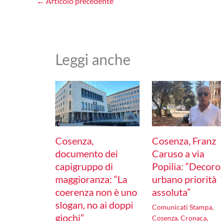
←
Articolo precedente
Leggi anche
Cosenza,
Cosenza, Franz
documento dei
Caruso a via
capigruppo di
Popilia: “Decoro
maggioranza: “La
urbano priorità
coerenza non è uno
assoluta”
slogan, no ai doppi
Comunicati Stampa
,
giochi”
Cosenza
,
Cronaca
,