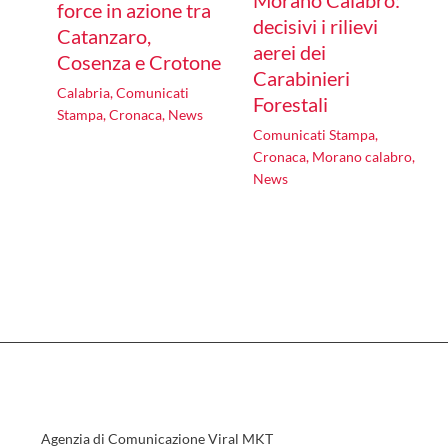
force in azione tra
decisivi i rilievi
Catanzaro,
aerei dei
Cosenza e Crotone
Carabinieri
Calabria
,
Comunicati
Forestali
Stampa
,
Cronaca
,
News
Comunicati Stampa
,
Cronaca
,
Morano calabro
,
News
Agenzia di Comunicazione Viral MKT