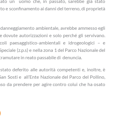
tato un uomo che, in passato, sarebbe già stato
o e sconfinamento ai danni del terreno, di proprietà
el danneggiamento ambientale, avrebbe ammesso egli
le dovute autorizzazioni e solo perché gli servivano.
coli paesaggistico-ambientali e idrogeologici – e
peciale (z.p.s) e nella zona 1 del Parco Nazionale del
 tramutare in reato passabile di denuncia.
stato deferito alle autorità competenti e, inoltre, è
n Sosti e all’Ente Nazionale del Parco del Pollino,
aso da prendere per agire contro colui che ha osato