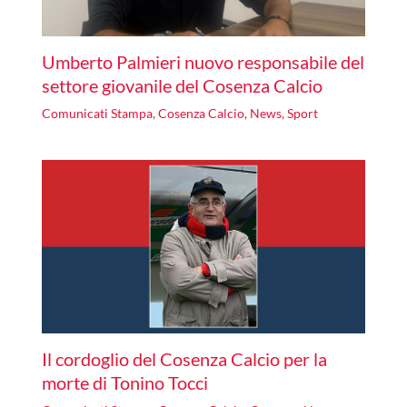
Umberto Palmieri nuovo responsabile del
settore giovanile del Cosenza Calcio
Comunicati Stampa
,
Cosenza Calcio
,
News
,
Sport
Il cordoglio del Cosenza Calcio per la
morte di Tonino Tocci