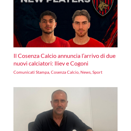
Il Cosenza Calcio annuncia l’arrivo di due
nuovi calciatori: Iliev e Cogoni
Comunicati Stampa
,
Cosenza Calcio
,
News
,
Sport