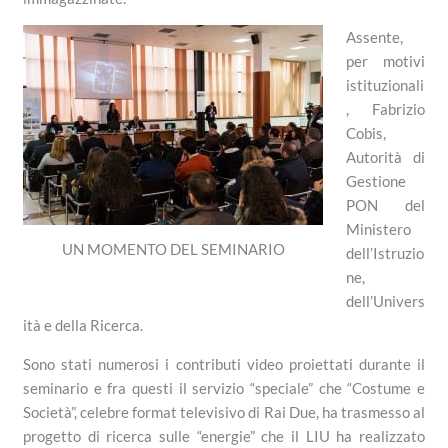
Assente,
per motivi
istituzionali
, Fabrizio
Cobis,
Autorità di
Gestione
PON del
Ministero
UN MOMENTO DEL SEMINARIO
dell’Istruzio
ne,
dell’Univers
ità e della Ricerca.
Sono stati numerosi i contributi video proiettati durante il
seminario e fra questi il servizio “speciale” che “Costume e
Società”, celebre format televisivo di Rai Due, ha trasmesso al
progetto di ricerca sulle “energie” che il LIU ha realizzato