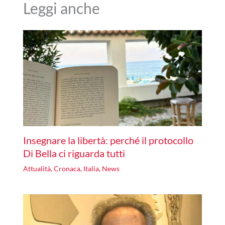
Leggi anche
Insegnare la libertà: perché il protocollo
Di Bella ci riguarda tutti
Attualità
,
Cronaca
,
Italia
,
News