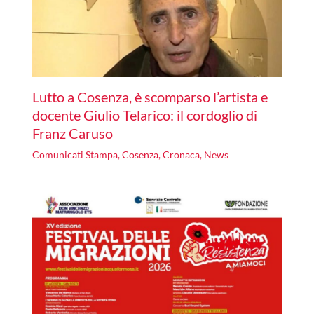
Lutto a Cosenza, è scomparso l’artista e
docente Giulio Telarico: il cordoglio di
Franz Caruso
Comunicati Stampa
,
Cosenza
,
Cronaca
,
News