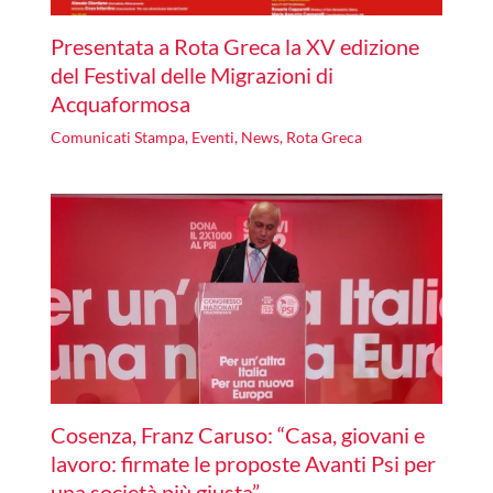
Presentata a Rota Greca la XV edizione
del Festival delle Migrazioni di
Acquaformosa
Comunicati Stampa
,
Eventi
,
News
,
Rota Greca
Cosenza, Franz Caruso: “Casa, giovani e
lavoro: firmate le proposte Avanti Psi per
una società più giusta”