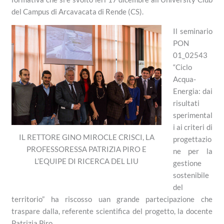
del Campus di Arcavacata di Rende (CS).
Il seminario
PON
01_02543
“Ciclo
Acqua-
Energia: dai
risultati
sperimental
i ai criteri di
IL RETTORE GINO MIROCLE CRISCI, LA
progettazio
PROFESSORESSA PATRIZIA PIRO E
ne per la
L’EQUIPE DI RICERCA DEL LIU
gestione
sostenibile
del
territorio” ha riscosso uan grande partecipazione che
traspare dalla, referente scientifica del progetto, la docente
Patrizia Piro.