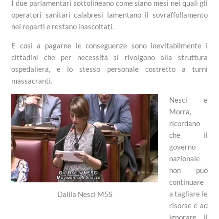
I due parlamentari sottolineano come siano mesi nei quali gli
operatori sanitari calabresi lamentano il sovraffollamento
nei reparti e restano inascoltati.
E così a pagarne le conseguenze sono inevitabilmente i
cittadini che per necessità si rivolgono alla struttura
ospedaliera, e lo stesso personale costretto a turni
massacranti.
Nesci e
Morra,
ricordano
che il
governo
nazionale
non può
continuare
a tagliare le
Dalila Nesci M5S
risorse e ad
ignorare il