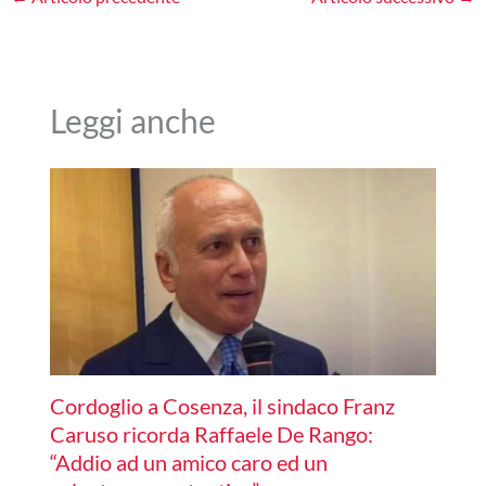
Leggi anche
Cordoglio a Cosenza, il sindaco Franz
Caruso ricorda Raffaele De Rango:
“Addio ad un amico caro ed un