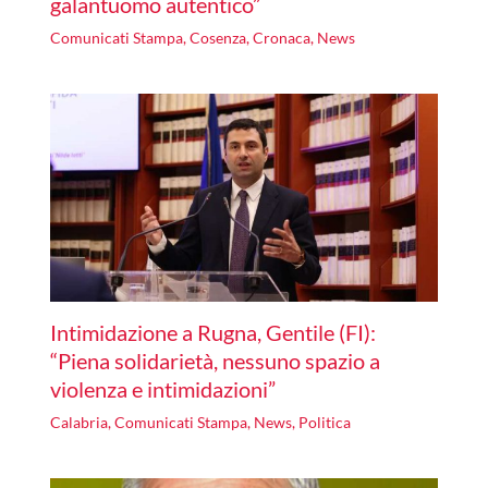
galantuomo autentico”
Comunicati Stampa
,
Cosenza
,
Cronaca
,
News
Intimidazione a Rugna, Gentile (FI):
“Piena solidarietà, nessuno spazio a
violenza e intimidazioni”
Calabria
,
Comunicati Stampa
,
News
,
Politica