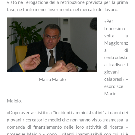
visto né l’erogazione della retribuzione prevista per la prima
fase, né tanto meno l’inserimento nel mercato del lavoro.
«Per
l’ennesima
volta la
Maggioranz
a di
centrodestr
a tradisce i
giovani
calabresi» –
Mario Maiolo
esordisce
Mario
Maiolo.
«Dopo aver assistito a “incidenti amministrativi” ai danni dei
giovani ricercatori e medici che non hanno visto trasmessa la
domanda di finanziamento delle loro attività di ricerca –
prosegue Maiolo -, dopo i ritardi inammissibili con cui si è