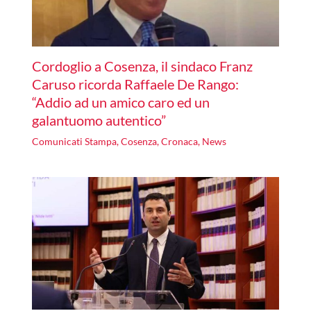
Cordoglio a Cosenza, il sindaco Franz
Caruso ricorda Raffaele De Rango:
“Addio ad un amico caro ed un
galantuomo autentico”
Comunicati Stampa
,
Cosenza
,
Cronaca
,
News