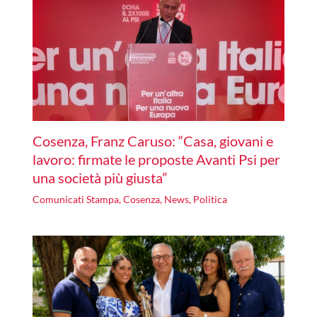
Cosenza, Franz Caruso: “Casa, giovani e
lavoro: firmate le proposte Avanti Psi per
una società più giusta”
Comunicati Stampa
,
Cosenza
,
News
,
Politica