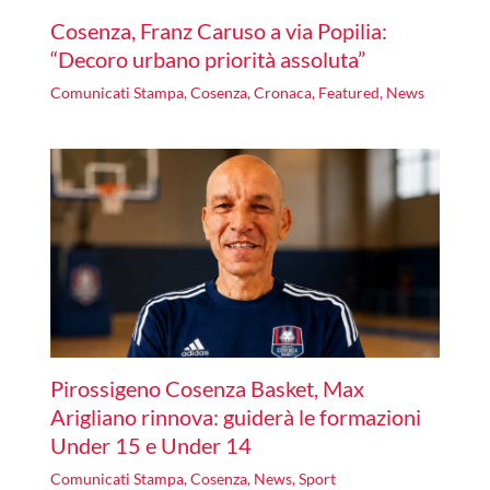
Cosenza, Franz Caruso a via Popilia:
“Decoro urbano priorità assoluta”
Comunicati Stampa
,
Cosenza
,
Cronaca
,
Featured
,
News
Pirossigeno Cosenza Basket, Max
Arigliano rinnova: guiderà le formazioni
Under 15 e Under 14
Comunicati Stampa
,
Cosenza
,
News
,
Sport