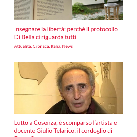
Insegnare la libertà: perché il protocollo
Di Bella ci riguarda tutti
Attualità
,
Cronaca
,
Italia
,
News
Lutto a Cosenza, è scomparso l’artista e
docente Giulio Telarico: il cordoglio di