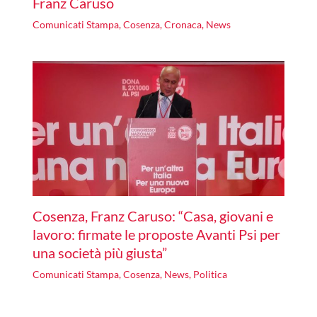
Franz Caruso
Comunicati Stampa
,
Cosenza
,
Cronaca
,
News
Cosenza, Franz Caruso: “Casa, giovani e
lavoro: firmate le proposte Avanti Psi per
una società più giusta”
Comunicati Stampa
,
Cosenza
,
News
,
Politica