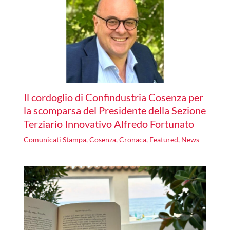
Il cordoglio di Confindustria Cosenza per
la scomparsa del Presidente della Sezione
Terziario Innovativo Alfredo Fortunato
Comunicati Stampa
,
Cosenza
,
Cronaca
,
Featured
,
News