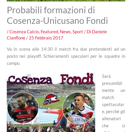
Probabili formazioni di
Cosenza-Unicusano Fondi
/
Cosenza Calcio
,
Featured
,
News
,
Sport
/ Di
Daniele
Cianflone
/
25 Febbraio 2017
Va in scena alle 14:30 il match fra due pretendenti ad un
posto nei playoff. Schieramenti speculari per le squadre in
campo.
Sarà
presumibil
mente un
match
spettacolar
e, perché gli
allenatori
che si