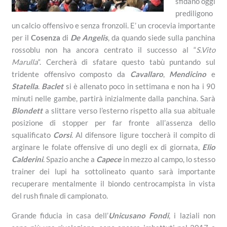
sfidano oggi
prediligono
un calcio offensivo e senza fronzoli. E’ un crocevia importante
per il
Cosenza
di
De Angelis
, da quando siede sulla panchina
rossoblu non ha ancora centrato il successo al “
S.Vito
Marulla
“. Cercherà di sfatare questo tabù puntando sul
tridente offensivo composto da
Cavallaro
,
Mendicino
e
Statella
.
Baclet
si è allenato poco in settimana e non ha i 90
minuti nelle gambe, partirà inizialmente dalla panchina. Sarà
Blondett
a slittare verso l’esterno rispetto alla sua abituale
posizione di stopper per far fronte all’assenza dello
squalificato
Corsi
. Al difensore ligure toccherà il compito di
arginare le folate offensive di uno degli ex di giornata,
Elio
Calderini
. Spazio anche a
Capece
in mezzo al campo, lo stesso
trainer dei lupi ha sottolineato quanto sarà importante
recuperare mentalmente il biondo centrocampista in vista
del rush finale di campionato.
Grande fiducia in casa dell’
Unicusano Fondi
, i laziali non