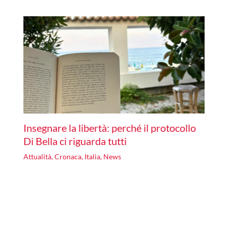
Insegnare la libertà: perché il protocollo
Di Bella ci riguarda tutti
Attualità
,
Cronaca
,
Italia
,
News