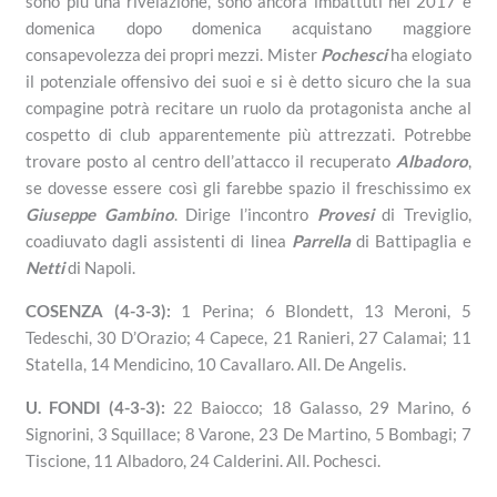
sono più una rivelazione, sono ancora imbattuti nel 2017 e
domenica dopo domenica acquistano maggiore
consapevolezza dei propri mezzi. Mister
Pochesci
ha elogiato
il potenziale offensivo dei suoi e si è detto sicuro che la sua
compagine potrà recitare un ruolo da protagonista anche al
cospetto di club apparentemente più attrezzati. Potrebbe
trovare posto al centro dell’attacco il recuperato
Albadoro
,
se dovesse essere così gli farebbe spazio il freschissimo ex
Giuseppe Gambino
. Dirige l’incontro
Provesi
di Treviglio,
coadiuvato dagli assistenti di linea
Parrella
di Battipaglia e
Netti
di Napoli.
COSENZA (4-3-3):
1 Perina; 6 Blondett, 13 Meroni, 5
Tedeschi, 30 D’Orazio; 4 Capece, 21 Ranieri, 27 Calamai; 11
Statella, 14 Mendicino, 10 Cavallaro. All. De Angelis.
U. FONDI (4-3-3):
22 Baiocco; 18 Galasso, 29 Marino, 6
Signorini, 3 Squillace; 8 Varone, 23 De Martino, 5 Bombagi; 7
Tiscione, 11 Albadoro, 24 Calderini. All. Pochesci.