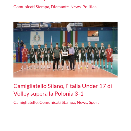
Comunicati Stampa
,
Diamante
,
News
,
Politica
Camigliatello Silano, l’Italia Under 17 di
Volley supera la Polonia 3-1
Camigliatello
,
Comunicati Stampa
,
News
,
Sport