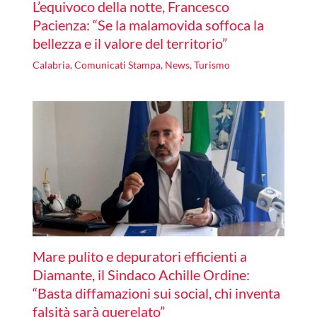
L’equivoco della notte, Francesco
Pacienza: “Se la malamovida soffoca la
bellezza e il valore del territorio”
Calabria
,
Comunicati Stampa
,
News
,
Turismo
Mare pulito e depuratori efficienti a
Diamante, il Sindaco Achille Ordine:
“Basta diffamazioni sui social, chi inventa
falsità sarà querelato”