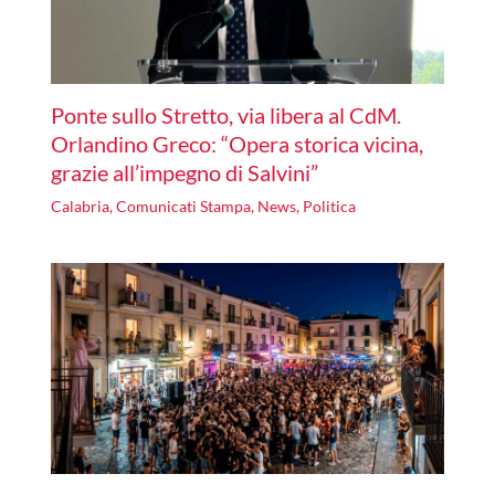
Ponte sullo Stretto, via libera al CdM.
Orlandino Greco: “Opera storica vicina,
grazie all’impegno di Salvini”
Calabria
,
Comunicati Stampa
,
News
,
Politica