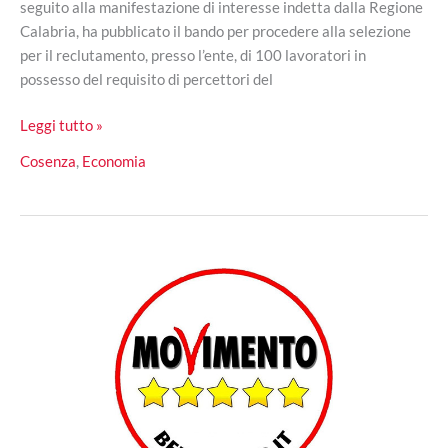
seguito alla manifestazione di interesse indetta dalla Regione
Calabria, ha pubblicato il bando per procedere alla selezione
per il reclutamento, presso l’ente, di 100 lavoratori in
possesso del requisito di percettori del
Comune
Leggi tutto »
di
Cosenza
,
Economia
Cosenza,
bando
per
100
lavoratori
percettori
mobilità