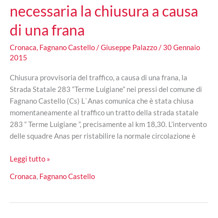
necessaria la chiusura a causa
di una frana
Cronaca
,
Fagnano Castello
/
Giuseppe Palazzo
/
30 Gennaio
2015
Chiusura provvisoria del traffico, a causa di una frana, la
Strada Statale 283 “Terme Luigiane” nei pressi del comune di
Fagnano Castello (Cs) L`Anas comunica che è stata chiusa
momentaneamente al traffico un tratto della strada statale
283 “ Terme Luigiane ”, precisamente al km 18,30. L’intervento
delle squadre Anas per ristabilire la normale circolazione è
SS.
Leggi tutto »
283
Cronaca
,
Fagnano Castello
Terme
Luigiane,
necessaria
la