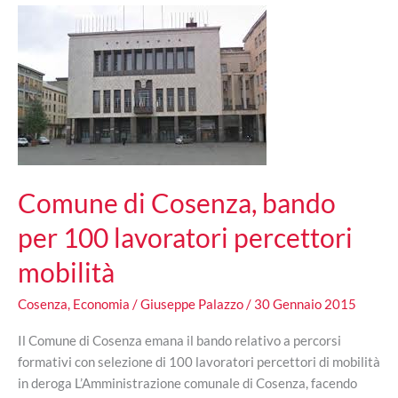
chiusura
a
causa
di
una
frana
Comune di Cosenza, bando
per 100 lavoratori percettori
mobilità
Cosenza
,
Economia
/
Giuseppe Palazzo
/
30 Gennaio 2015
Il Comune di Cosenza emana il bando relativo a percorsi
formativi con selezione di 100 lavoratori percettori di mobilità
in deroga L’Amministrazione comunale di Cosenza, facendo