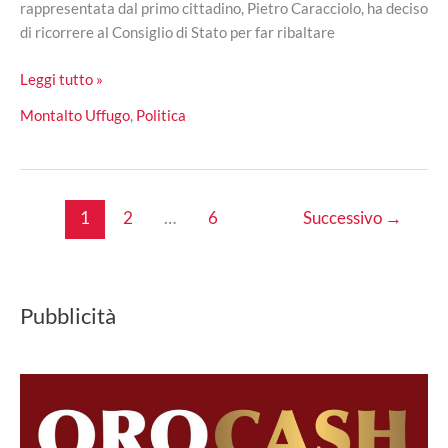
rappresentata dal primo cittadino, Pietro Caracciolo, ha deciso
di ricorrere al Consiglio di Stato per far ribaltare
Comune
Leggi tutto »
di
Montalto Uffugo
,
Politica
Montalto,
impugnata
la
sentenza
1
2
…
6
Successivo
→
Tar
sulla
parità
di
Pubblicità
genere