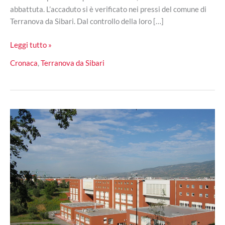
abbattuta. L’accaduto si è verificato nei pressi del comune di
Terranova da Sibari. Dal controllo della loro […]
Polizia
Leggi tutto »
provinciale
Cronaca
,
Terranova da Sibari
ferma
2
cacciatori