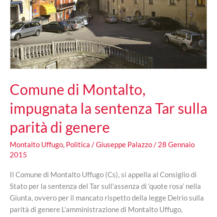
Comune di Montalto,
impugnata la sentenza Tar sulla
parità di genere
Montalto Uffugo
,
Politica
/
Giuseppe Palazzo
/
28 Gennaio
2015
Il Comune di Montalto Uffugo (Cs), si appella al Consiglio di
Stato per la sentenza del Tar sull’assenza di ‘quote rosa’ nella
Giunta, ovvero per il mancato rispetto della legge Delrio sulla
parità di genere L’amministrazione di Montalto Uffugo,