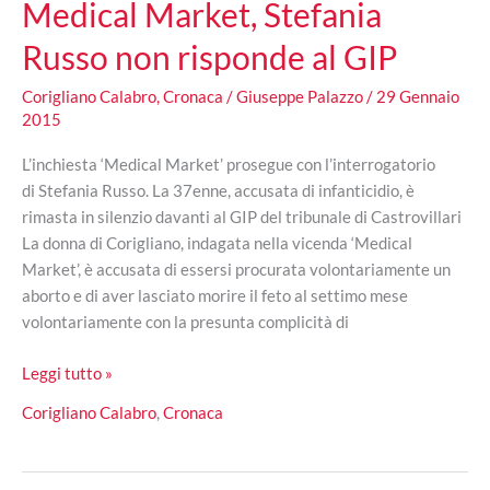
Medical Market, Stefania
Russo non risponde al GIP
Corigliano Calabro
,
Cronaca
/
Giuseppe Palazzo
/
29 Gennaio
2015
L’inchiesta ‘Medical Market’ prosegue con l’interrogatorio
di Stefania Russo. La 37enne, accusata di infanticidio, è
rimasta in silenzio davanti al GIP del tribunale di Castrovillari
La donna di Corigliano, indagata nella vicenda ‘Medical
Market’, è accusata di essersi procurata volontariamente un
aborto e di aver lasciato morire il feto al settimo mese
volontariamente con la presunta complicità di
Medical
Leggi tutto »
Market,
Corigliano Calabro
,
Cronaca
Stefania
Russo
non