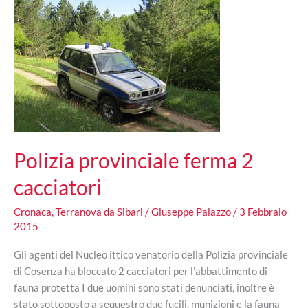
Polizia provinciale ferma 2
cacciatori
Cronaca
,
Terranova da Sibari
/
Giuseppe Palazzo
/
3 Febbraio
2015
Gli agenti del Nucleo ittico venatorio della Polizia provinciale
di Cosenza ha bloccato 2 cacciatori per l’abbattimento di
fauna protetta I due uomini sono stati denunciati, inoltre è
stato sottoposto a sequestro due fucili, munizioni e la fauna