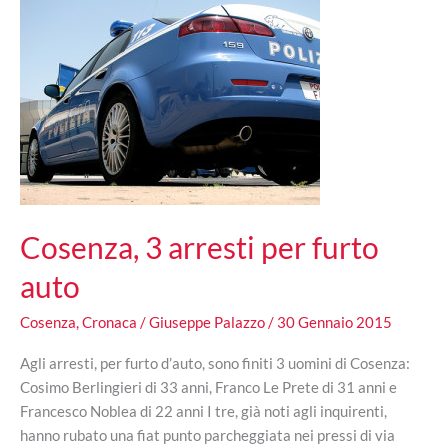
grandinate
sparse
Cosenza, 3 arresti per furto
auto
Cosenza
,
Cronaca
/
Giuseppe Palazzo
/
30 Gennaio 2015
Agli arresti, per furto d’auto, sono finiti 3 uomini di Cosenza:
Cosimo Berlingieri di 33 anni, Franco Le Prete di 31 anni e
Francesco Noblea di 22 anni I tre, già noti agli inquirenti,
hanno rubato una fiat punto parcheggiata nei pressi di via