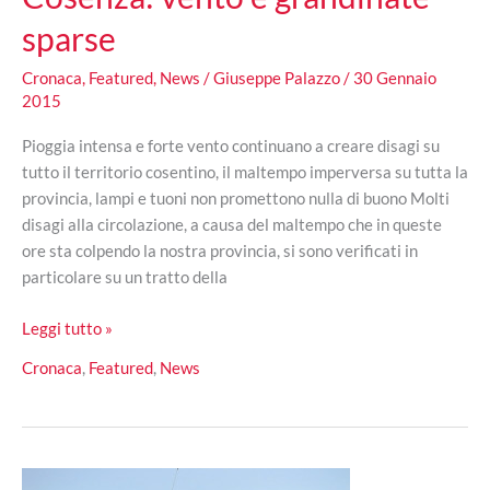
sparse
Cronaca
,
Featured
,
News
/
Giuseppe Palazzo
/
30 Gennaio
2015
Pioggia intensa e forte vento continuano a creare disagi su
tutto il territorio cosentino, il maltempo imperversa su tutta la
provincia, lampi e tuoni non promettono nulla di buono Molti
disagi alla circolazione, a causa del maltempo che in queste
ore sta colpendo la nostra provincia, si sono verificati in
particolare su un tratto della
Maltempo
Leggi tutto »
imperversa
Cronaca
,
Featured
,
News
su
tutta
Cosenza:
vento
e