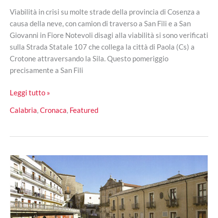
Viabilità in crisi su molte strade della provincia di Cosenza a
causa della neve, con camion di traverso a San Fili e a San
Giovanni in Fiore Notevoli disagi alla viabilità si sono verificati
sulla Strada Statale 107 che collega la città di Paola (Cs) a
Crotone attraversando la Sila. Questo pomeriggio
precisamente a San Fili
Viabilità,
Leggi tutto »
camion
Calabria
,
Cronaca
,
Featured
di
traverso
causano
disagi
sulla
Statale
107