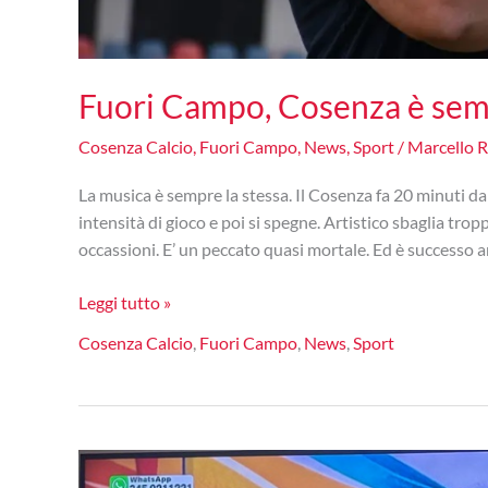
Fuori Campo, Cosenza è semp
Cosenza Calcio
,
Fuori Campo
,
News
,
Sport
/
Marcello 
La musica è sempre la stessa. Il Cosenza fa 20 minuti da
intensità di gioco e poi si spegne. Artistico sbaglia tro
occassioni. E’ un peccato quasi mortale. Ed è successo a
Fuori
Leggi tutto »
Campo,
Cosenza Calcio
,
Fuori Campo
,
News
,
Sport
Cosenza
è
sempre
la
stessa