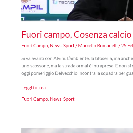
Fuori campo, Cosenza calcio s
Fuori Campo
,
News
,
Sport
/
Marcello Romanelli
/
25 Fe
Si va avanti con Alvini. L’ambiente, la tifoseria, ma anche
uno scossone, ma la strada ormai è intrapresa. E non si
oggi pomeriggio Delvecchio incontra la squadra per guard
Fuori
Leggi tutto »
campo,
Fuori Campo
,
News
,
Sport
Cosenza
calcio
si
va
avanti