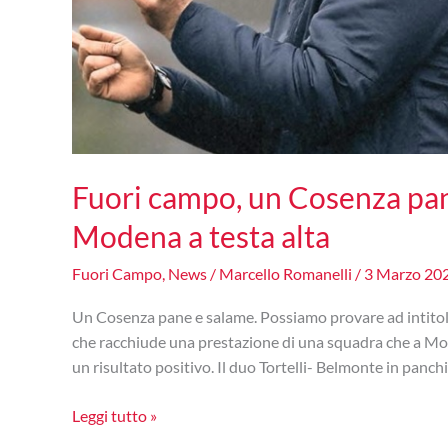
Fuori campo, un Cosenza pan
Modena a testa alta
Fuori Campo
,
News
/
Marcello Romanelli
/
3 Marzo 20
Un Cosenza pane e salame. Possiamo provare ad intitolarl
che racchiude una prestazione di una squadra che a Mode
un risultato positivo. Il duo Tortelli- Belmonte in panch
Fuori
Leggi tutto »
campo,