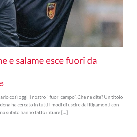
e e salame esce fuori da
25
o così oggi il nostro “ fuori campo”. Che ne dite? Un titolo
na ha cercato in tutti i modi di uscire dal Rigamonti con
ina subito hanno fatto intuire […]