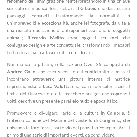
fenomeno dell’immigrazione reinterpretandolo in una chiave
surreale e simbolica; lo street artist
G Loois
, che destruttura
paesaggi consueti trasformando la normalità in
un’imprevedibile eccezionalità, anche lei fotografa, dà vita a
una riuscita operazione di antropomorfizzazione di soggetti
animali;
Riccardo Melito
crea oggetti scultorei che
coniugano design e arte concettuale, trasformando i macabri
trofei di caccia in affascinanti Trofei di carta.
Non manca la pittura, nella sezione Over 35 composta da
Andrea Gallo
, che crea scene in cui quotidianità e mito si
incontrano attraverso una pittura intensa di matrice
espressionista, e
Luca Valotta
, che, con i suoi colori acidi al
limite del fluorescente e le maschere antigas che coprono i
volti, descrive un presente parallelo nudo e apocalittico.
Promuovere e divulgare l’arte e la cultura in Calabria, è
l’intento comune del Maca e del Castello di Corigliano, che
uniscono le loro forze, partendo dal progetto Young at Art, il
primo di una serie di importanti eventi, da condividere.