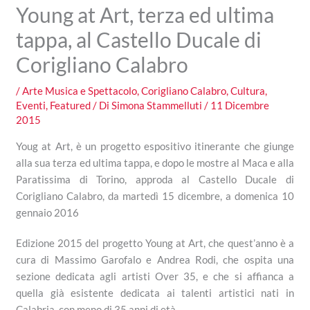
Young at Art, terza ed ultima
tappa, al Castello Ducale di
Corigliano Calabro
/
Arte Musica e Spettacolo
,
Corigliano Calabro
,
Cultura
,
Eventi
,
Featured
/ Di
Simona Stammelluti
/
11 Dicembre
2015
Youg at Art, è un progetto espositivo itinerante che giunge
alla sua terza ed ultima tappa, e dopo le mostre al Maca e alla
Paratissima di Torino, approda al Castello Ducale di
Corigliano Calabro, da martedì 15 dicembre, a domenica 10
gennaio 2016
Edizione 2015 del progetto Young at Art, che quest’anno è a
cura di Massimo Garofalo e Andrea Rodi, che ospita una
sezione dedicata agli artisti Over 35, e che si affianca a
quella già esistente dedicata ai talenti artistici nati in
Calabria, con meno di 35 anni di età.