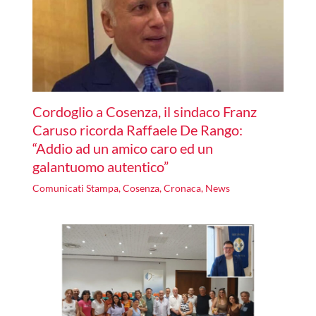
Cordoglio a Cosenza, il sindaco Franz
Caruso ricorda Raffaele De Rango:
“Addio ad un amico caro ed un
galantuomo autentico”
Comunicati Stampa
,
Cosenza
,
Cronaca
,
News