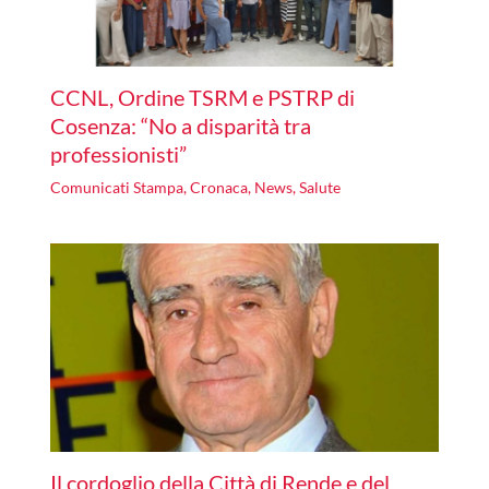
CCNL, Ordine TSRM e PSTRP di
Cosenza: “No a disparità tra
professionisti”
Comunicati Stampa
,
Cronaca
,
News
,
Salute
Il cordoglio della Città di Rende e del