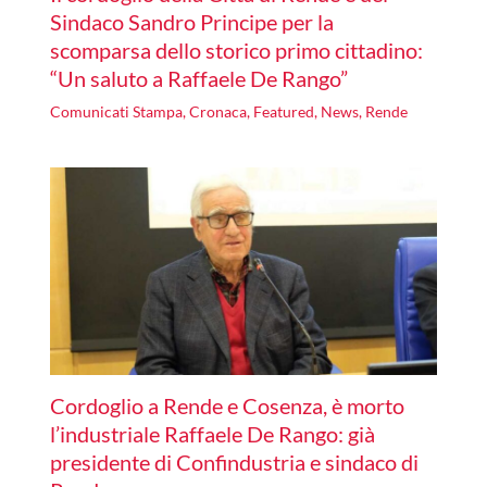
Sindaco Sandro Principe per la
scomparsa dello storico primo cittadino:
“Un saluto a Raffaele De Rango”
Comunicati Stampa
,
Cronaca
,
Featured
,
News
,
Rende
Cordoglio a Rende e Cosenza, è morto
l’industriale Raffaele De Rango: già
presidente di Confindustria e sindaco di