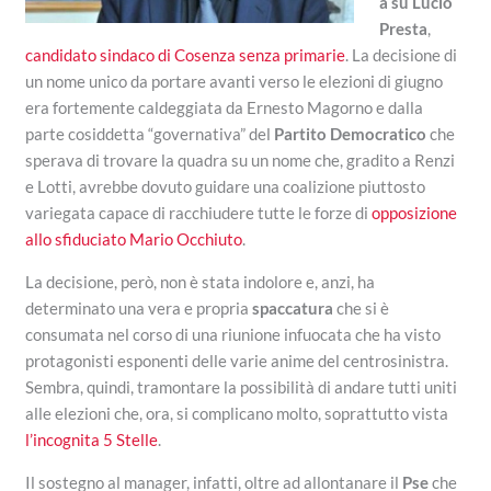
a su Lucio
Presta
,
candidato sindaco di Cosenza senza primarie
. La decisione di
un nome unico da portare avanti verso le elezioni di giugno
era fortemente caldeggiata da Ernesto Magorno e dalla
parte cosiddetta “governativa” del
Partito Democratico
che
sperava di trovare la quadra su un nome che, gradito a Renzi
e Lotti, avrebbe dovuto guidare una coalizione piuttosto
variegata capace di racchiudere tutte le forze di
opposizione
allo sfiduciato Mario Occhiuto
.
La decisione, però, non è stata indolore e, anzi, ha
determinato una vera e propria
spaccatura
che si è
consumata nel corso di una riunione infuocata che ha visto
protagonisti esponenti delle varie anime del centrosinistra.
Sembra, quindi, tramontare la possibilità di andare tutti uniti
alle elezioni che, ora, si complicano molto, soprattutto vista
l’incognita 5 Stelle
.
Il sostegno al manager, infatti, oltre ad allontanare il
Pse
che