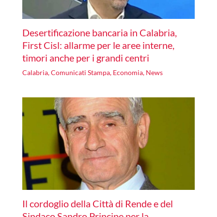
Desertificazione bancaria in Calabria,
First Cisl: allarme per le aree interne,
timori anche per i grandi centri
Calabria
,
Comunicati Stampa
,
Economia
,
News
Il cordoglio della Città di Rende e del
Sindaco Sandro Principe per la