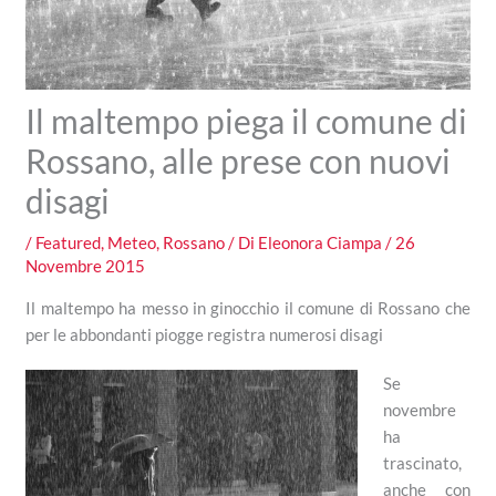
Il maltempo piega il comune di
Rossano, alle prese con nuovi
disagi
/
Featured
,
Meteo
,
Rossano
/ Di
Eleonora Ciampa
/
26
Novembre 2015
Il maltempo ha messo in ginocchio il comune di Rossano che
per le abbondanti piogge registra numerosi disagi
Se
novembre
ha
trascinato,
anche con