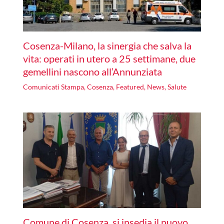
Cosenza-Milano, la sinergia che salva la
vita: operati in utero a 25 settimane, due
gemellini nascono all’Annunziata
Comunicati Stampa
,
Cosenza
,
Featured
,
News
,
Salute
Comune di Cosenza, si insedia il nuovo