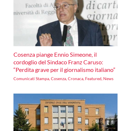
Cosenza piange Ennio Simeone, il
cordoglio del Sindaco Franz Caruso:
“Perdita grave per il giornalismo italiano”
Comunicati Stampa
,
Cosenza
,
Cronaca
,
Featured
,
News