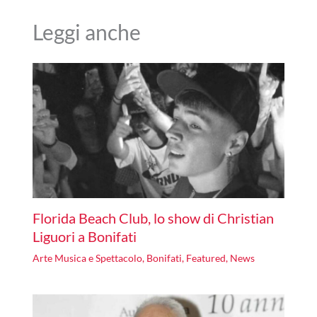
Leggi anche
Florida Beach Club, lo show di Christian
Liguori a Bonifati
Arte Musica e Spettacolo
,
Bonifati
,
Featured
,
News