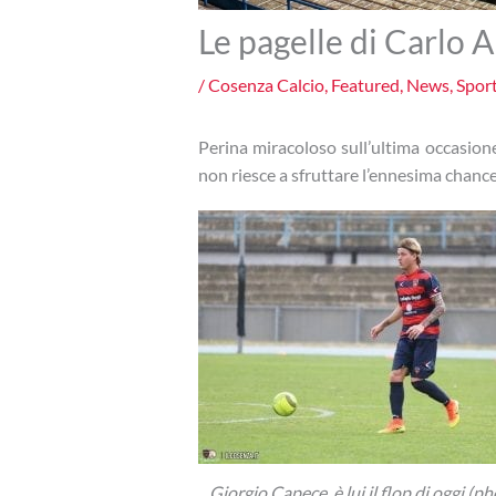
Le pagelle di Carlo A
/
Cosenza Calcio
,
Featured
,
News
,
Spor
Perina miracoloso sull’ultima occasione 
non riesce a sfruttare l’ennesima chance
Giorgio Capece, è lui il flop di oggi (p