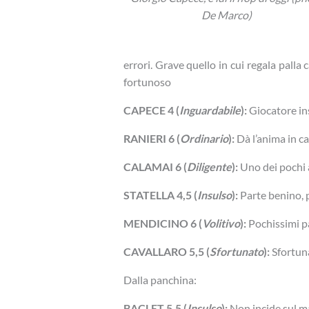
De Marco)
errori. Grave quello in cui regala palla
fortunoso
CAPECE 4 (
Inguardabile
):
Giocatore ins
RANIERI 6 (
Ordinario
):
Dà l’anima in 
CALAMAI 6 (
Diligente
):
Uno dei pochi
STATELLA 4,5 (
Insulso
):
Parte benino, 
MENDICINO 6 (
Volitivo
):
Pochissimi pa
CAVALLARO 5,5 (
Sfortunato
):
Sfortuna
Dalla panchina:
BACLET 5,5 (
Insulso
):
Non incide sul m