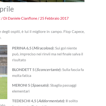
prile
t
/ Di
Daniele Cianflone
/
25 Febbraio 2017
degli ospiti, è lui il migliore in campo. Flop Capece,
.
PERINA 6,5 (
Miracoloso
):
Sui gol niente
può, impreciso nei rinvii ma nel finale salva il
risultato
BLONDETT 5 (
Sconcertante
):
Sulla fascia fa
molta fatica
MERONI 5 (
Spaesato
):
Sbaglia passaggi
elementari
TEDESCHI 4,5 (
Addormentato
): I
l solito
hoto