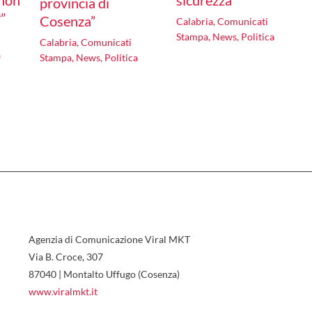
 non
sicurezza”
provincia di
?”
Cosenza”
Calabria
,
Comunicati
Stampa
,
News
,
Politica
Calabria
,
Comunicati
a
Stampa
,
News
,
Politica
Agenzia di Comunicazione Viral MKT
Via B. Croce, 307
87040 | Montalto Uffugo (Cosenza)
www.viralmkt.it