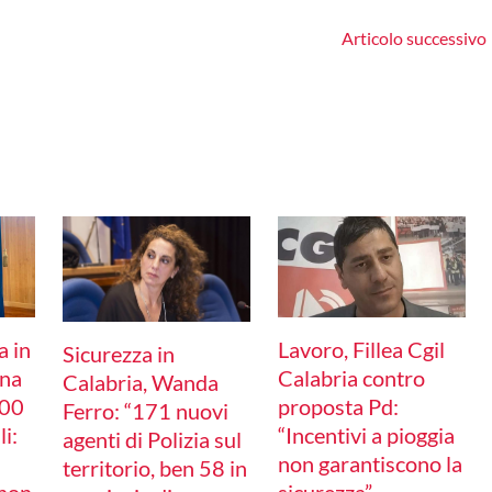
Articolo successivo
a in
Lavoro, Fillea Cgil
Sicurezza in
ina
Calabria contro
Calabria, Wanda
100
proposta Pd:
Ferro: “171 nuovi
li:
“Incentivi a pioggia
agenti di Polizia sul
non garantiscono la
territorio, ben 58 in