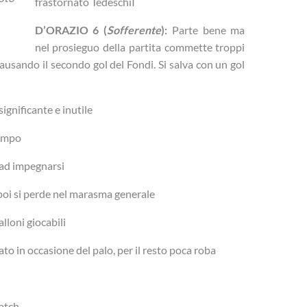
frastornato TedeschiI
D’ORAZIO 6 (
Sofferente
):
Parte bene ma
nel prosieguo della partita commette troppi
 causando il secondo gol del Fondi. Si salva con un gol
ignificante e inutile
campo
 ad impegnarsi
poi si perde nel marasma generale
lloni giocabili
to in occasione del palo, per il resto poca roba
atch