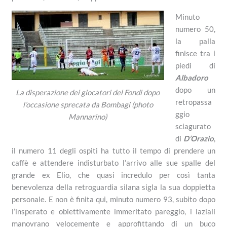
Minuto
numero 50,
la palla
finisce tra i
piedi di
Albadoro
dopo un
La disperazione dei giocatori del Fondi dopo
retropassa
l’occasione sprecata da Bombagi (photo
ggio
Mannarino)
sciagurato
di
D’Orazio
,
il numero 11 degli ospiti ha tutto il tempo di prendere un
caffè e attendere indisturbato l’arrivo alle sue spalle del
grande ex Elio, che quasi incredulo per così tanta
benevolenza della retroguardia silana sigla la sua doppietta
personale. E non è finita qui, minuto numero 93, subito dopo
l’insperato e obiettivamente immeritato pareggio, i laziali
manovrano velocemente e approfittando di un buco