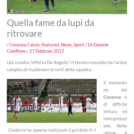
Quella fame da lupi da
ritrovare
/
Cosenza Calcio
,
Featured
,
News
,
Sport
/ Di
Daniele
Cianflone
/
27 Febbraio 2017
Già svanito l’effetto De Angelis? Il tecnico rossoblu ha l’arduo
compito di risollevare le sorti della squadra.
Il momento
no del
Cosenza
è
di difficile
lettura ed
interpretazi
one. Nelle
Calderini ha appena realizzato il gol dello 0-1
ultime 4