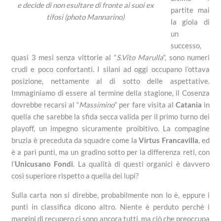
e decide di non esultare di fronte ai suoi ex
partite mai
tifosi (photo Mannarino)
la gioia di
un
successo,
quasi 3 mesi senza vittorie al “
S.Vito Marulla
“, sono numeri
crudi e poco confortanti. I silani ad oggi occupano l’ottava
posizione, nettamente al di sotto delle aspettative.
Immaginiamo di essere al termine della stagione, il Cosenza
dovrebbe recarsi al “
Massimino
” per fare visita al
Catania
in
quella che sarebbe la sfida secca valida per il primo turno dei
playoff, un impegno sicuramente proibitivo. La compagine
bruzia è preceduta da squadre come la
Virtus Francavilla
, ed
è a pari punti, ma un gradino sotto per la differenza reti, con
l’
Unicusano Fondi
. La qualità di questi organici è davvero
così superiore rispetto a quella dei lupi?
Sulla carta non si direbbe, probabilmente non lo è, eppure i
punti in classifica dicono altro. Niente è perduto perchè i
margini di recupero ci sono ancora tutti, ma ciò che preoccupa