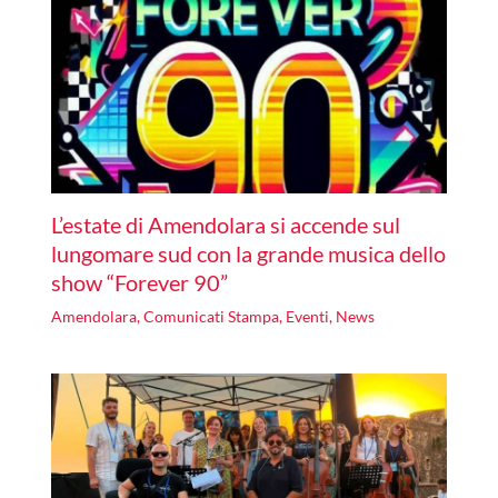
L’estate di Amendolara si accende sul
lungomare sud con la grande musica dello
show “Forever 90”
Amendolara
,
Comunicati Stampa
,
Eventi
,
News