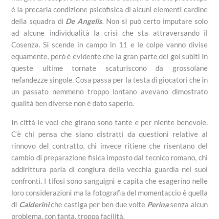
è la precaria condizione psicofisica di alcuni elementi cardine
della squadra di
De Angelis
. Non si può certo imputare solo
ad alcune individualità la crisi che sta attraversando il
Cosenza. Si scende in campo in 11 e le colpe vanno divise
equamente, però è evidente che la gran parte dei gol subiti in
queste ultime tornate scaturiscono da grossolane
nefandezze singole. Cosa passa per la testa di giocatori che in
un passato nemmeno troppo lontano avevano dimostrato
qualità ben diverse non è dato saperlo.
In città le voci che girano sono tante e per niente benevole.
C’è chi pensa che siano distratti da questioni relative al
rinnovo del contratto, chi invece ritiene che risentano del
cambio di preparazione fisica imposto dal tecnico romano, chi
addirittura parla di congiura della vecchia guardia nei suoi
confronti. I tifosi sono sanguigni e capita che esagerino nelle
loro considerazioni ma la fotografia del momentaccio è quella
di
Calderini
che castiga per ben due volte
Perina
senza alcun
problema, con tanta, troppa facilità.