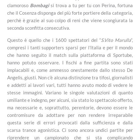
clamoroso
Bombagi
si trova a tu per tu con Perina, fortuna
che il Cosenza disponga del più forte portiere della categoria,
perchè è grazie al suo colpo di reni che viene scongiurata la
seconda sconfitta consecutiva.
Questo è quello che i 1600 spettatori del “
S.Vito Marulla
“,
compresi i tanti supporters sparsi per l’Italia e per il mondo
che hanno seguito il match sulla piattaforma di Sportube,
hanno potuto osservare. I fischi a fine partita sono stati
implacabili e, come ammesso onestamente dallo stesso De
Angelis, giusti. Non c’è alcuna distinzione tra tifosi, giornalisti
e addetti ai lavori vari, tutti hanno avuto modo di vedere le
stesse immagini. Variano le singole valutazioni di quanto
umiliante e indegno, per alcuni, sia stato lo spettacolo offerto,
ma necessarie e, soprattutto, perentorie, devono essere le
contromisure da adottare per non rendere irreparabile
questa serie di errori provocati dalla sufficienza e dalla
scarsa trance agonistica. Ci sono ancora undici partite per
riprendere un campionato che si sta complicando