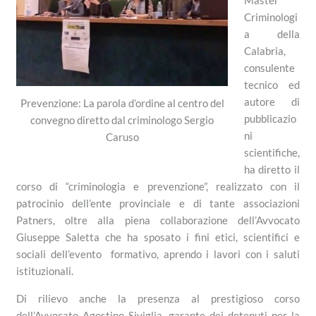
Criminologi
a della
Calabria,
consulente
tecnico ed
autore di
Prevenzione: La parola d’ordine al centro del
pubblicazio
convegno diretto dal criminologo Sergio
ni
Caruso
scientifiche,
ha diretto il
corso di “criminologia e prevenzione”, realizzato con il
patrocinio dell’ente provinciale e di tante associazioni
Patners, oltre alla piena collaborazione dell’Avvocato
Giuseppe Saletta che ha sposato i fini etici, scientifici e
sociali dell’evento formativo, aprendo i lavori con i saluti
istituzionali.
Di rilievo anche la presenza al prestigioso corso
dell’Avvocato Agostino Siviglia, garante dei detenuti per la