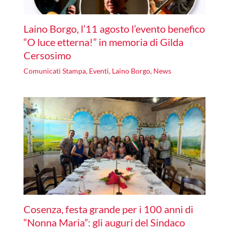
Laino Borgo, l’11 agosto l’evento benefico
“O luce etterna!” in memoria di Gilda
Cersosimo
Comunicati Stampa
,
Eventi
,
Laino Borgo
,
News
Cosenza, festa grande per i 100 anni di
“Nonna Maria”: gli auguri del Sindaco