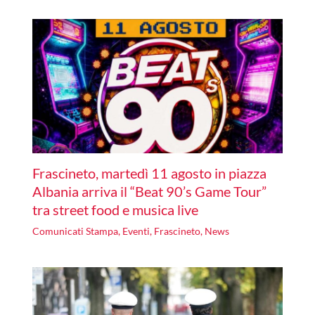
Frascineto, martedì 11 agosto in piazza
Albania arriva il “Beat 90’s Game Tour”
tra street food e musica live
Comunicati Stampa
,
Eventi
,
Frascineto
,
News