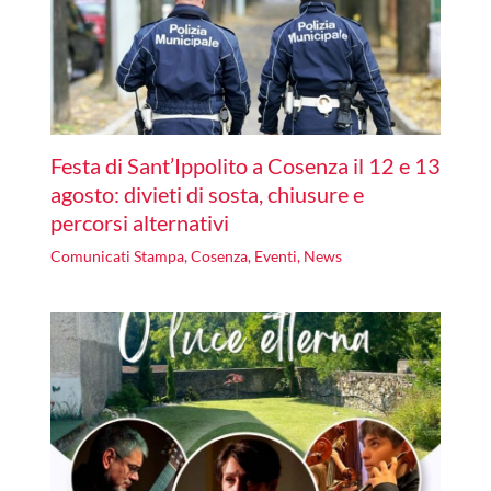
Festa di Sant’Ippolito a Cosenza il 12 e 13
agosto: divieti di sosta, chiusure e
percorsi alternativi
Comunicati Stampa
,
Cosenza
,
Eventi
,
News