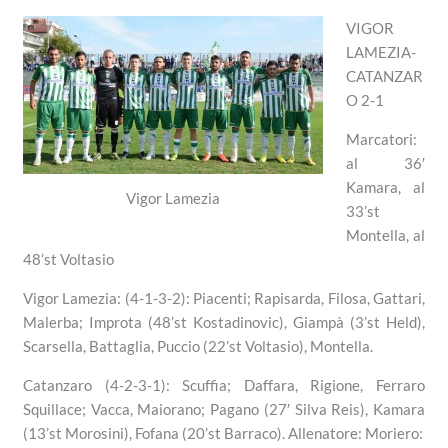
VIGOR
LAMEZIA-
CATANZAR
O 2-1
Marcatori:
al 36′
Kamara, al
Vigor Lamezia
33’st
Montella, al
48’st Voltasio
Vigor Lamezia: (4-1-3-2): Piacenti; Rapisarda, Filosa, Gattari,
Malerba; Improta (48’st Kostadinovic), Giampà (3’st Held),
Scarsella, Battaglia, Puccio (22’st Voltasio), Montella.
Catanzaro (4-2-3-1): Scuffia; Daffara, Rigione, Ferraro
Squillace; Vacca, Maiorano; Pagano (27′ Silva Reis), Kamara
(13’st Morosini), Fofana (20’st Barraco). Allenatore: Moriero: