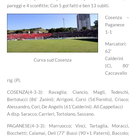
pareggi e 4 sconfitte; Con 5 gol fatti e ben 13 subiti.
Cosenza –
Paganese
1-1
Marcatori:
62′
Calderini
Curva sud Cosenza
(C), 80′
Caccavallo
rig. (P).
COSENZA(4-3-3): Ravaglia; Ciancio, Magli, Tedeschi,
Bertolucci (86′ Zanini); Arrigoni, Corsi (56’Fornito), Criaco;
Alessandro, Cori, De Angelis (61’Calderini). All.Cappellacci
A disp. Saracco, Carrieri, Tortolano, Sassano.
PAGANESE(4-3-3): Marruocco; Vinci, Tartaglia, Moracci,
Bocchetti; Calamai, Deli (77′ Bussi (90’+1 Paterni), Baccolo;