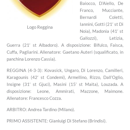
Baiocco, D’Aiello, De
Franco, Mucciante,
Bernardi Coletti,
Iannini, Gotti (21′ st Di
Logo Reggina
Noia), Madonia (41′ st
Gallozzi), Letizia,
Guerra (21′ st Albadoro). A disposizione: Bifulco, Faisca,
Cuffa, Pagliarini. Allenatore: Gaetano Auteri (squalificato, in
panchina Lorenzo Cassia).
REGGINA (4-3-3): Kovasick, Ungaro, Di Lorenzo, Camilleri,
Karagounis (42′ st Condemi), Armellino, Rizzo, Dall’Oglio,
Insigne (31′ st Gjuci), Masini (15′ st Maita), Louzada. A
disposizione: Leone, Ammirati, Mazzone, Maimone.
Allenatore: Francesco Cozza.
ARBITRO: Andrea Tardino (Milano).
PRIMO ASSISTENTE: Gianluigi Di Stefano (Brindisi).