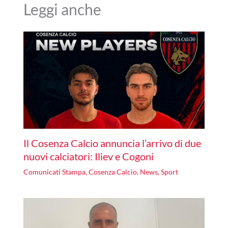
Leggi anche
Il Cosenza Calcio annuncia l’arrivo di due
nuovi calciatori: Iliev e Cogoni
Comunicati Stampa
,
Cosenza Calcio
,
News
,
Sport