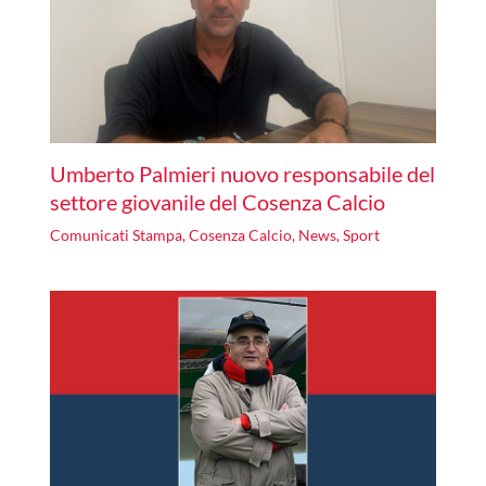
Umberto Palmieri nuovo responsabile del
settore giovanile del Cosenza Calcio
Comunicati Stampa
,
Cosenza Calcio
,
News
,
Sport