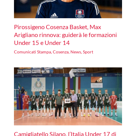
Pirossigeno Cosenza Basket, Max
Arigliano rinnova: guiderà le formazioni
Under 15 e Under 14
Comunicati Stampa
,
Cosenza
,
News
,
Sport
Camigliatello Silano, l’Italia Under 17 di