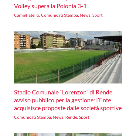
Volley supera la Polonia 3-1
Camigliatello
,
Comunicati Stampa
,
News
,
Sport
Stadio Comunale “Lorenzon” di Rende,
avviso pubblico per la gestione: l’Ente
acquisisce proposte dalle società sportive
Comunicati Stampa
,
News
,
Rende
,
Sport