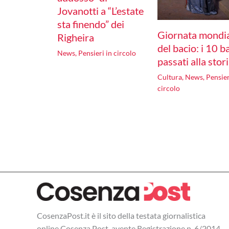
Jovanotti a “L’estate
sta finendo” dei
Giornata mondi
Righeira
del bacio: i 10 b
News
,
Pensieri in circolo
passati alla stor
Cultura
,
News
,
Pensier
circolo
CosenzaPost.it è il sito della testata giornalistica
online Cosenza Post, avente Registrazione n. 6/2014