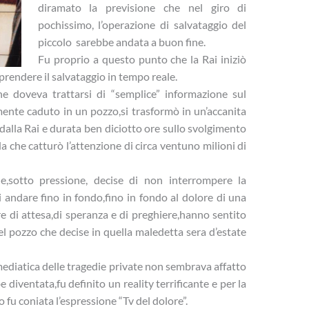
diramato la previsione che nel giro di
pochissimo, l’operazione di salvataggio del
piccolo sarebbe andata a buon fine.
Fu proprio a questo punto che la Rai iniziò
iprendere il salvataggio in tempo reale.
 doveva trattarsi di “semplice” informazione sul
ente caduto in un pozzo,si trasformò in un’accanita
 dalla Rai e durata ben diciotto ore sullo svolgimento
a che catturò l’attenzione di circa ventuno milioni di
de,sotto pressione, decise di non interrompere la
 andare fino in fondo,fino in fondo al dolore di una
 di attesa,di speranza e di preghiere,hanno sentito
l pozzo che decise in quella maledetta sera d’estate
mediatica delle tragedie private non sembrava affatto
diventata,fu definito un reality terrificante e per la
 fu coniata l’espressione “Tv del dolore”.