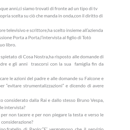
que anni,ci siamo trovati di fronte ad un tipo di tv
pria scelta su ciò che manda in onda,con il diritto di
 televisivo e scrittore,ha scelto insieme all’azienda
ione Porta a Porta,l’intervista al figlio di Totò
uo libro.
iù spietato di Cosa Nostra,ha risposto alle domande di
re e gli anni trascorsi con la sua famiglia fin da
care le azioni del padre e alle domande su Falcone e
er “evitare strumentalizzazioni” e dicendo di avere
to considerato dalla Rai e dallo stesso Bruno Vespa,
e intervista?
 per non tacere e per non piegare la testa e verso le
n considerazione?
no,fratello di Paolo:”E’ vergognoso che il servizio