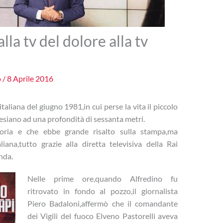
lla tv del dolore alla tv
o
/
8 Aprile 2016
taliana del giugno 1981,in cui perse la vita il piccolo
esiano ad una profondità di sessanta metri.
oria e che ebbe grande risalto sulla stampa,ma
liana,tutto grazie alla diretta televisiva della Rai
nda.
Nelle prime ore,quando Alfredino fu
ritrovato in fondo al pozzo,il giornalista
Piero Badaloni,affermò che il comandante
dei Vigili del fuoco Elveno Pastorelli aveva