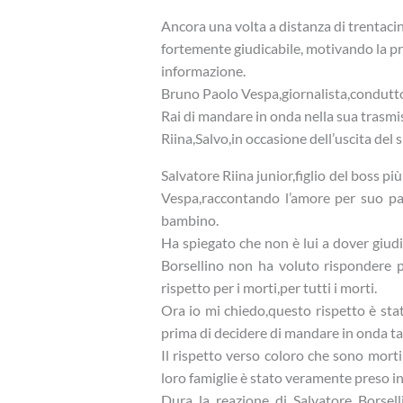
Ancora una volta a distanza di trentacin
fortemente giudicabile, motivando la pro
informazione.
Bruno Paolo Vespa,giornalista,conduttore
Rai di mandare in onda nella sua trasmiss
Riina,Salvo,in occasione dell’uscita del s
Salvatore Riina junior,figlio del boss p
Vespa,raccontando l’amore per suo pad
bambino.
Ha spiegato che non è lui a dover giudi
Borsellino non ha voluto rispondere p
rispetto per i morti,per tutti i morti.
Ora io mi chiedo,questo rispetto è sta
prima di decidere di mandare in onda tal
Il rispetto verso coloro che sono morti
loro famiglie è stato veramente preso i
Dura la reazione di Salvatore Borselli