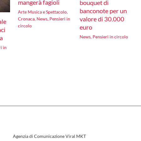
mangerà fagioli
bouquet di
banconote per un
Arte Musica e Spettacolo
,
valore di 30.000
Cronaca
,
News
,
Pensieri in
ale
circolo
euro
aci
ia
News
,
Pensieri in circolo
i in
Agenzia di Comunicazione Viral MKT